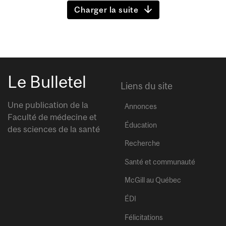
Charger la suite
Le Bulletel
Liens du site
Une publication de la
Annonces
Faculté de médecine et
Éducation
des sciences de la santé
Recherche
Santé et communauté
McGill au Québec
ÉDI
Félicitations