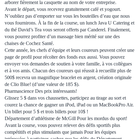
arborer fièrement la casquette au nom de votre entreprise.
Avant le départ, vous recevrez gratuitement café et yogourt.
N’oubliez pas d’emporter sur vous les bouteilles d’eau que nous
vous fournirons. À la fin de la course, un lunch Java U Catering et
du thé David’s Tea vous seront offerts par Canderel. Finalement,
vous pourrez profiter d’un massage bien mérité sur une des
chaises de Cochez Santé.
Cette année, les chefs d’équipe et leurs coureurs peuvent créer une
page de profil pour récolter des fonds eux aussi. Vous pouvez
envoyer vos demandes de soutien à votre famille, à vos collègues
et à vos amis. Chacun des coureurs qui réussit à recueillir plus de
500$ recevra un magnifique bracelet en argent, création originale
de Clio Blue! (d’une valeur de 185 $).
Pharmascience Des prix intéressants!
Glissez 5 $ dans vos chaussettes, participez au tirage au sort et
courez la chance de gagner un iPod, iPad ou un MacBookPro Air.
Un billet pour 5 $ et trois billets pour 10$ !
Département d’athlétisme de McGill Pour les mordus du sport!
Avant la course, vous pouvez relever des défis sportifs plus
compétitifs et plus stimulants que jamais Pour les équipes
intéressées à participer, sachez que les défis du Département