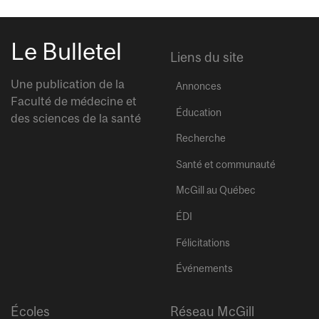
Le Bulletel
Liens du site
Une publication de la
Annonces
Faculté de médecine et
Éducation
des sciences de la santé
Recherche
Santé et communauté
McGill au Québec
ÉDI
Félicitations
Événements
Écoles
Réseau McGill