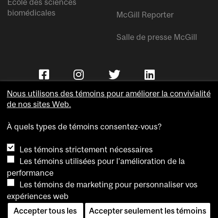
École des sciences
biomédicales
McGill Reporter
Salle de presse McGill
Nous utilisons des témoins pour améliorer la convivialité
de nos sites Web.
À quels types de témoins consentez-vous?
Copyright © Université McGill.
Les témoins strictement nécessaires
Accessibilité
Les témoins utilisées pour l'amélioration de la
Confidentialité
performance
Avis sur les témoins
Les témoins de marketing pour personnaliser vos
expériences web
Paramètres des témoins
Accepter tous les
Accepter seulement les témoins