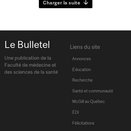
Charger la suite
Le Bulletel
Liens du site
Une publication de la
Annonces
Faculté de médecine et
Éducation
des sciences de la santé
Recherche
Santé et communauté
McGill au Québec
ÉDI
Félicitations