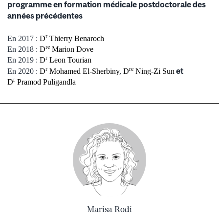
programme en formation médicale postdoctorale des
années précédentes
r
En 2017 :
D
Thierry Benaroch
re
En 2018 :
D
Marion Dove
r
En 2019 :
D
Leon Tourian
r
re
et
En 2020 :
D
Mohamed El-Sherbiny
,
D
Ning-Zi Sun
r
D
Pramod Puligandla
Marisa Rodi