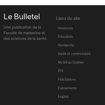
Le Bulletel
Liens du site
Une publication de la
Annonces
Faculté de médecine et
Éducation
des sciences de la santé
Recherche
Santé et communauté
McGill au Québec
ÉDI
Félicitations
Événements
English