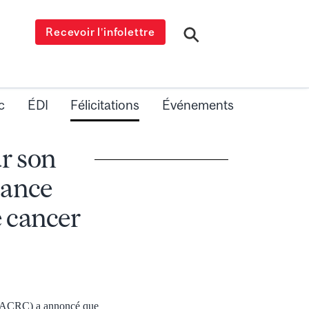
Recevoir l’infolettre
c
ÉDI
Félicitations
Événements
r son
iance
e cancer
r (ACRC) a annoncé que