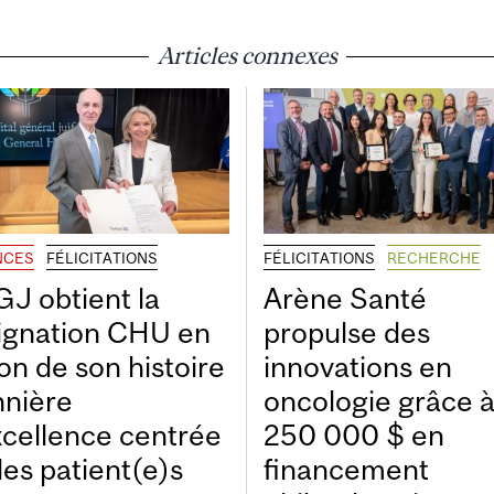
Articles connexes
NCES
FÉLICITATIONS
FÉLICITATIONS
RECHERCHE
GJ obtient la
Arène Santé
ignation CHU en
propulse des
on de son histoire
innovations en
nnière
oncologie grâce 
xcellence centrée
250 000 $ en
les patient(e)s
financement