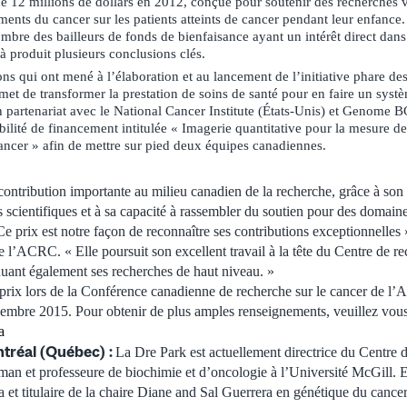
 de 12 millions de dollars en 2012, conçue pour soutenir des recherches v
tements du cancer sur les patients atteints de cancer pendant leur enfance. 
bre des bailleurs de fonds de bienfaisance ayant un intérêt direct dan
jà produit plusieurs conclusions clés.
ions qui ont mené à l’élaboration et au lancement de l’initiative phare d
met de transformer la prestation de soins de santé pour en faire un systè
n partenariat avec le National Cancer Institute (États-Unis) et Genome BC
bilité de financement intitulée « Imagerie quantitative pour la mesure d
cancer » afin de mettre sur pied deux équipes canadiennes.
contribution importante au milieu canadien de la recherche, grâce à son 
scientifiques et à sa capacité à rassembler du soutien pour des domain
Ce prix est notre façon de reconnaître ses contributions exceptionnelles 
 l’ACRC. « Elle poursuit son excellent travail à la tête du Centre de re
uant également ses recherches de haut niveau. »
prix lors de la Conférence canadienne de recherche sur le cancer de l’
embre 2015. Pour obtenir de plus amples renseignements, veuillez vou
a
tréal (Québec) :
La Dre Park est actuellement directrice du Centre d
n et professeure de biochimie et d’oncologie à l’Université McGill. E
 et titulaire de la chaire Diane and Sal Guerrera en génétique du cancer