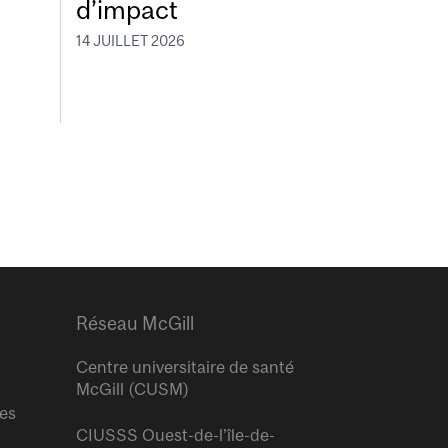
d’impact
14 JUILLET 2026
Réseau McGill
Centre universitaire de santé
McGill (CUSM)
res
CIUSSS Ouest-de-l’île-de-