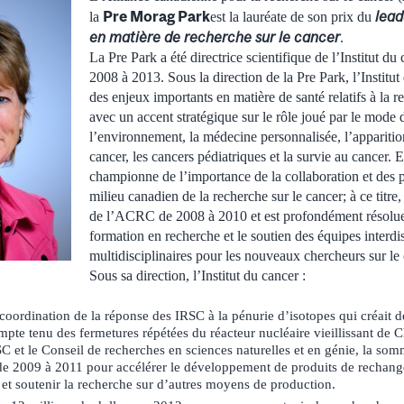
Pre Morag Park
lead
la
est la lauréate de son prix du
en matière de recherche sur le cancer
.
La Pre Park a été directrice scientifique de l’Institut d
2008 à 2013. Sous la direction de la Pre Park, l’Institut
des enjeux importants en matière de santé relatifs à la r
avec un accent stratégique sur le rôle joué par le mode d
l’environnement, la médecine personnalisée, l’apparitio
cancer, les cancers pédiatriques et la survie au cancer. E
championne de l’importance de la collaboration et des p
milieu canadien de la recherche sur le cancer; à ce titre,
de l’ACRC de 2008 à 2010 et est profondément résolue
formation en recherche et le soutien des équipes interdis
multidisciplinaires pour les nouveaux chercheurs sur le 
Sous sa direction, l’Institut du cancer :
la coordination de la réponse des IRSC à la pénurie d’isotopes qui créait 
pte tenu des fermetures répétées du réacteur nucléaire vieillissant de 
RSC et le Conseil de recherches en sciences naturelles et en génie, la so
 de 2009 à 2011 pour accélérer le développement de produits de rechange
et soutenir la recherche sur d’autres moyens de production.