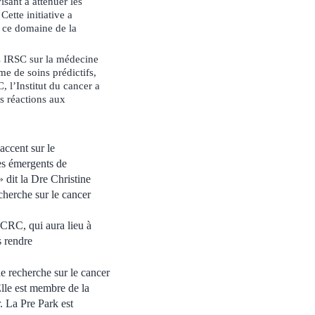
isant à atténuer les
Cette initiative a
s ce domaine de la
es IRSC sur la médecine
me de soins prédictifs,
, l’Institut du cancer a
es réactions aux
accent sur le
es émergents de
» dit la Dre Christine
cherche sur le cancer
ACRC, qui aura lieu à
s rendre
e recherche sur le cancer
lle est membre de la
. La Pre Park est