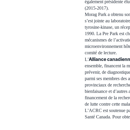
également présidente é
(2015-2017).
Morag Park a obtenu son 
s’est jointe au laboratoi
tyrosine-kinase, un réce
1990. La Pre Park est che
mécanismes de l’activati
microenvironnement hôte d
comité de lecture.
Alliance canadienn
L’
ensemble, financent la m
prévenir, de diagnostique
parmi ses membres des a
provinciaux de recherche
bienfaisance et d’autres
financement de la recherc
de lutte contre cette mal
L’ACRC est soutenue par 
Santé Canada. Pour obte