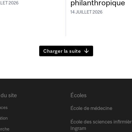
philanthropique
LLET 2026
14 JUILLET 2026
Charger la suite
 du site
Écoles
nces
École de médecine
tion
École des sciences infirmiè
Ingram
erche