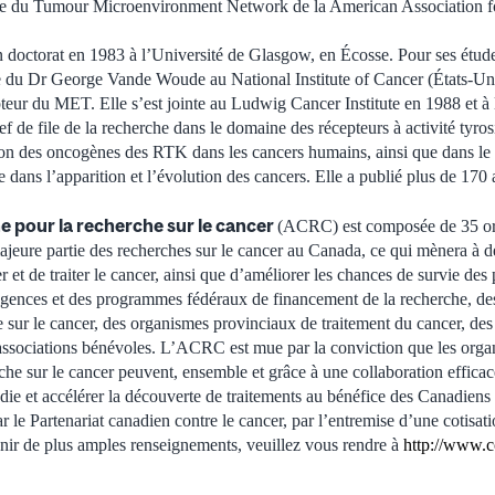
lue du Tumour Microenvironment Network de la American Association f
doctorat en 1983 à l’Université de Glasgow, en Écosse. Pour ses études
re du Dr George Vande Woude au National Institute of Cancer (États-Unis)
pteur du MET. Elle s’est jointe au Ludwig Cancer Institute en 1988 et à
f de file de la recherche dans le domaine des récepteurs à activité tyro
on des oncogènes des RTK dans les cancers humains, ainsi que dans le r
ans l’apparition et l’évolution des cancers. Elle a publié plus de 170 a
e pour la recherche sur le cancer
(ACRC) est composée de 35 org
ajeure partie des recherches sur le cancer au Canada, ce qui mènera à d
r et de traiter le cancer, ainsi que d’améliorer les chances de survie des
gences et des programmes fédéraux de financement de la recherche, de
 sur le cancer, des organismes provinciaux de traitement du cancer, de
 associations bénévoles. L’ACRC est mue par la conviction que les org
he sur le cancer peuvent, ensemble et grâce à une collaboration efficac
adie et accélérer la découverte de traitements au bénéfice des Canadiens 
le Partenariat canadien contre le cancer, par l’entremise d’une cotisati
nir de plus amples renseignements, veuillez vous rendre à
http://www.c