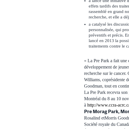
a lancé une initiative
effets tardifs des trai
rassemblé en grand nom
recherche, et elle a dé
a catalysé les discuss
personnalisée, qui pro
préventifs et précis. E
lancé en 2013 la possi
traitements contre le 
« La Pre Park a fait une 
développement de jeunes 
recherche sur le cancer. 
Williams, coprésidente de
Goodman, tout en contin
La Pre Park recevra son 
Montréal du 8 au 10 nov
à
http://www.ccra-acrc.c
Pre Morag Park, Mon
Rosalind etMorris Goodma
Société royale du Canada