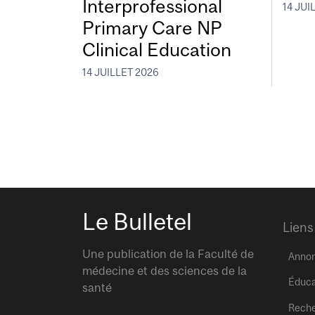
Interprofessional
14 JUI
Primary Care NP
Clinical Education
14 JUILLET 2026
Le Bulletel
Liens
Une publication de la Faculté de
Anno
médecine et des sciences de la
Éduca
santé
Rech