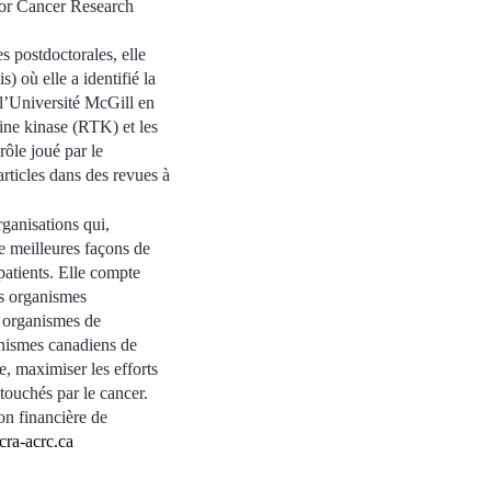
or Cancer Research
 postdoctorales, elle
 où elle a identifié la
 l’Université McGill en
sine kinase (RTK) et les
ôle joué par le
rticles dans des revues à
anisations qui,
e meilleures façons de
 patients. Elle compte
s organismes
s organismes de
anismes canadiens de
e, maximiser les efforts
touchés par le cancer.
on financière de
cra-acrc.ca