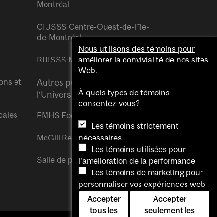
Montréal
CIUSSS Centre-Ouest-de-l’île-
de-Montréal
Nous utilisons des témoins pour
RUISSS McGill
améliorer la convivialité de nos sites
Web.
ons et
Autres publications de
À quels types de témoins
l’Université McGill
consentez-vous?
cales
FMHS Focus
Les témoins strictement
McGill Reporter
nécessaires
Les témoins utilisées pour
Salle de presse McGill
l'amélioration de la performance
Les témoins de marketing pour
personnaliser vos expériences web
Accepter
Accepter
tous les
seulement les