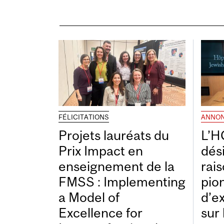
FÉLICITATIONS
ANNO
Projets lauréats du
L’H
Prix Impact en
dés
enseignement de la
rais
FMSS : Implementing
pio
a Model of
d’e
Excellence for
sur 