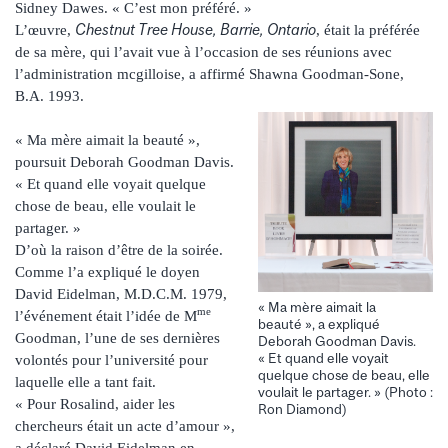
Sidney Dawes. « C’est mon préféré. »
Chestnut Tree House, Barrie, Ontario
L’œuvre,
, était la préférée
de sa mère, qui l’avait vue à l’occasion de ses réunions avec
l’administration mcgilloise, a affirmé Shawna Goodman-Sone,
B.A. 1993.
« Ma mère aimait la beauté »,
poursuit Deborah Goodman Davis.
« Et quand elle voyait quelque
chose de beau, elle voulait le
partager. »
D’où la raison d’être de la soirée.
Comme l’a expliqué le doyen
David Eidelman, M.D.C.M. 1979,
« Ma mère aimait la
me
l’événement était l’idée de M
beauté », a expliqué
Goodman, l’une de ses dernières
Deborah Goodman Davis.
« Et quand elle voyait
volontés pour l’université pour
quelque chose de beau, elle
laquelle elle a tant fait.
voulait le partager. » (Photo :
« Pour Rosalind, aider les
Ron Diamond)
chercheurs était un acte d’amour »,
a déclaré David Eidelman en