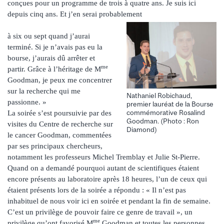
conçues pour un programme de trois à quatre ans. Je suis ici
depuis cinq ans. Et j’en serai probablement
à six ou sept quand j’aurai
terminé. Si je n’avais pas eu la
bourse, j’aurais dû arrêter et
me
partir. Grâce à l’héritage de M
Goodman, je peux me concentrer
sur la recherche qui me
Nathaniel Robichaud,
passionne. »
premier lauréat de la Bourse
commémorative Rosalind
La soirée s’est poursuivie par des
Goodman. (Photo : Ron
visites du Centre de recherche sur
Diamond)
le cancer Goodman, commentées
par ses principaux chercheurs,
notamment les professeurs Michel Tremblay et Julie St-Pierre.
Quand on a demandé pourquoi autant de scientifiques étaient
encore présents au laboratoire après 18 heures, l’un de ceux qui
étaient présents lors de la soirée a répondu : « Il n’est pas
inhabituel de nous voir ici en soirée et pendant la fin de semaine.
C’est un privilège de pouvoir faire ce genre de travail », un
me
privilège qu’ont favorisé M
Goodman et toutes les personnes