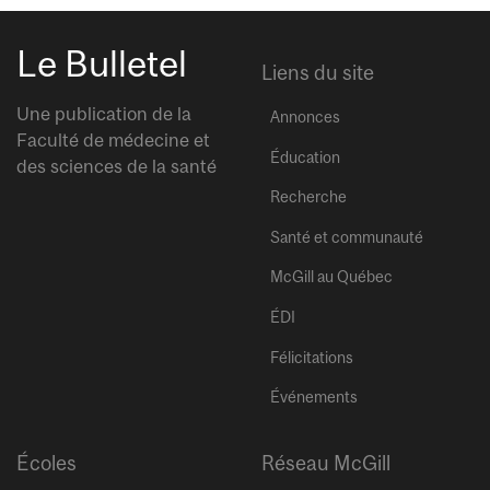
Le Bulletel
Liens du site
Une publication de la
Annonces
Faculté de médecine et
Éducation
des sciences de la santé
Recherche
Santé et communauté
McGill au Québec
ÉDI
Félicitations
Événements
Écoles
Réseau McGill