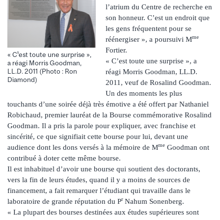
l’atrium du Centre de recherche en
son honneur. C’est un endroit que
les gens fréquentent pour se
me
réénergiser », a poursuivi M
Fortier.
« C¹est toute une surprise »,
« C’est toute une surprise », a
a réagi Morris Goodman,
LL.D. 2011 (Photo : Ron
réagi Morris Goodman, LL.D.
Diamond)
2011, veuf de Rosalind Goodman.
Un des moments les plus
touchants d’une soirée déjà très émotive a été offert par Nathaniel
Robichaud, premier lauréat de la Bourse commémorative Rosalind
Goodman. Il a pris la parole pour expliquer, avec franchise et
sincérité, ce que signifiait cette bourse pour lui, devant une
me
audience dont les dons versés à la mémoire de M
Goodman ont
contribué à doter cette même bourse.
Il est inhabituel d’avoir une bourse qui soutient des doctorants,
vers la fin de leurs études, quand il y a moins de sources de
financement, a fait remarquer l’étudiant qui travaille dans le
r
laboratoire de grande réputation du P
Nahum Sonenberg.
« La plupart des bourses destinées aux études supérieures sont