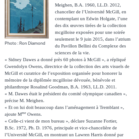
Meighen, B.A. 1960, LL.D. 2012,
chancelier de l’Université McGill, en
contemplant un Edwin Holgate, l’une
des dix œuvres tirées de la collection
mcgilloise exposées pour une soirée
seulement le 9 juin 2015, dans l’atrium
Photo : Ron Diamond
du Pavillon Bellini du Complexe des
sciences de la vie.
« Sidney Dawes a donné près 60 photos à McGill », a répliqué
Gwendolyn Owens, directrice de la collection des arts visuels de
McGill et curatrice de l’exposition organisée pour honorer la
mémoire de la diplômée mcgilloise dévouée, bénévole et
philanthrope Rosalind Goodman, B.A. 1963, LL.D. 2011.
« M. Dawes était le président du comité olympique canadien »,
précise M. Meighen.
« Et on lui doit beaucoup dans l’aménagement à Tremblant »,
me
ajoute M
Owens.
« Celle-ci vient de mon bureau », déclare Suzanne Fortier,
B.Sc. 1972, Ph. D. 1976, principale et vice-chancelière de
l’Université McGill, en montrant un Lawren Harris donné par