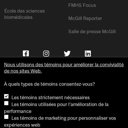
FMHS Focus
École des sciences
biomédicales
McGill Reporter
Salle de presse McGill
Nous utilisons des témoins pour améliorer la convivialité
de nos sites Web.
À quels types de témoins consentez-vous?
Copyright © Université McGill.
Les témoins strictement nécessaires
Accessibilité
Les témoins utilisées pour l'amélioration de la
Confidentialité
performance
Avis sur les témoins
Les témoins de marketing pour personnaliser vos
expériences web
Paramètres des témoins