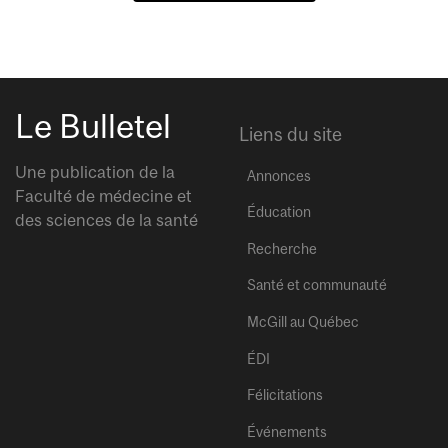
Le Bulletel
Liens du site
Une publication de la
Annonces
Faculté de médecine et
Éducation
des sciences de la santé
Recherche
Santé et communauté
McGill au Québec
ÉDI
Félicitations
Événements