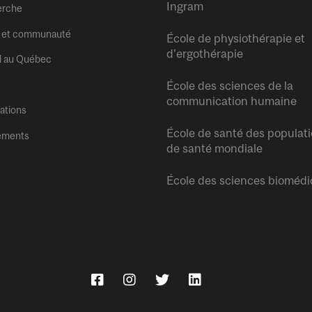
Ingram
erche
 et communauté
École de physiothérapie et
d’ergothérapie
l au Québec
École des sciences de la
communication humaine
tations
École de santé des populati
ements
de santé mondiale
École des sciences biomédi