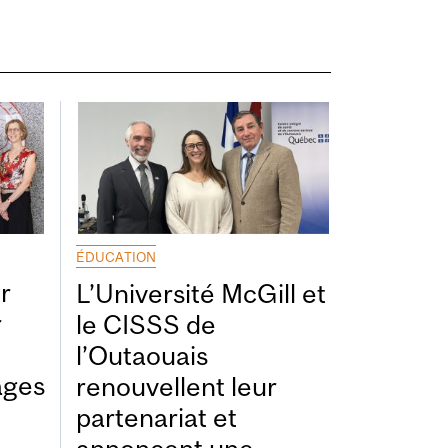
ÉDUCATION
r
L’Université McGill et
r
le CISSS de
l’Outaouais
ages
renouvellent leur
partenariat et