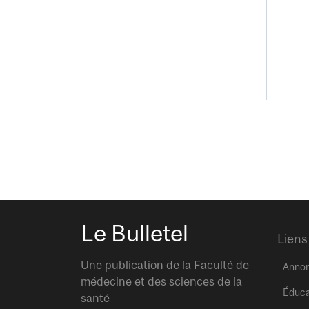
Le Bulletel
Liens
Une publication de la Faculté de
Anno
médecine et des sciences de la
Éduca
santé