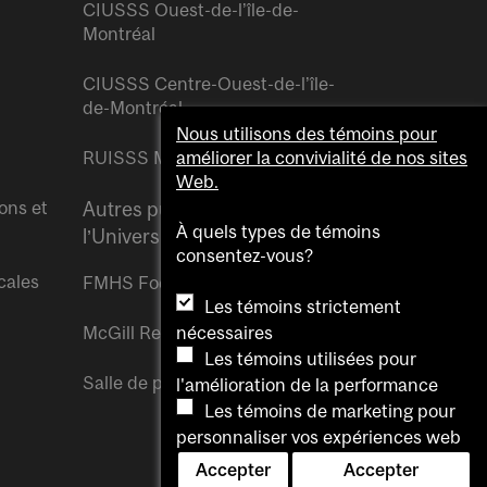
CIUSSS Ouest-de-l’île-de-
Montréal
CIUSSS Centre-Ouest-de-l’île-
de-Montréal
Nous utilisons des témoins pour
RUISSS McGill
améliorer la convivialité de nos sites
Web.
ons et
Autres publications de
À quels types de témoins
l’Université McGill
consentez-vous?
cales
FMHS Focus
Les témoins strictement
nécessaires
McGill Reporter
Les témoins utilisées pour
Salle de presse McGill
l'amélioration de la performance
Les témoins de marketing pour
personnaliser vos expériences web
Accepter
Accepter