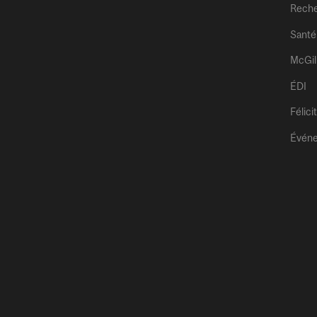
Rech
Santé
McGil
ÉDI
Félici
Évén