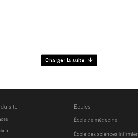
Charger la suite
 du site
Écoles
nces
École de médecine
tion
École des sciences infirmiè