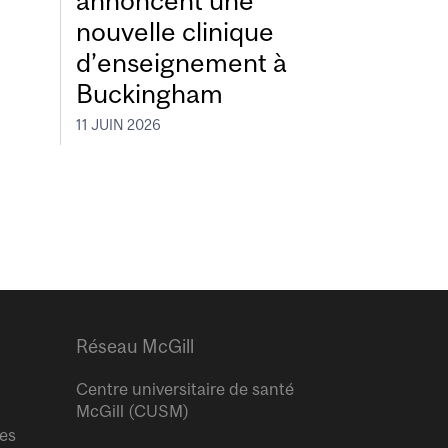
annoncent une
nouvelle clinique
d’enseignement à
Buckingham
11 JUIN 2026
Réseau McGill
Centre universitaire de santé
McGill (CUSM)
res