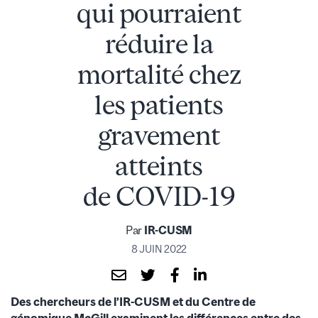
qui pourraient
réduire la
mortalité chez
les patients
gravement
atteints
de COVID-19
Par
IR-CUSM
8 JUIN 2022
Des chercheurs de l’IR-CUSM et du Centre de
génomique McGill examinent les différences entre des