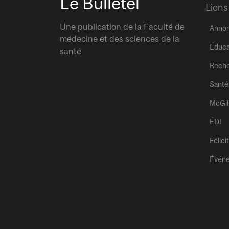
Le Bulletel
Liens
Une publication de la Faculté de
Anno
médecine et des sciences de la
Éduca
santé
Rech
Santé
McGil
ÉDI
Félici
Évén