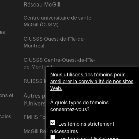
Réseau McGill
Centre universitaire de santé
McGill (CUSM)
res
CIUSSS Ouest-de-l’île-de-
Montréal
CIUSSS Centre-Ouest-de-l’île-
de-Montréal
Nous utilisons des témoins pour
RUISSS McGill
améliorer la convivialité de nos sites
Web.
ons et
Autres publications de
À quels types de témoins
l’Université McGill
consentez-vous?
cales
FMHS Focus
Les témoins strictement
McGill Reporter
nécessaires
Les témoins utilisées pour