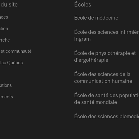
 du site
Écoles
nces
École de médecine
tion
École des sciences infirmiè
Ingram
erche
 et communauté
École de physiothérapie et
d’ergothérapie
l au Québec
École des sciences de la
communication humaine
tations
École de santé des populati
ements
de santé mondiale
École des sciences biomédi