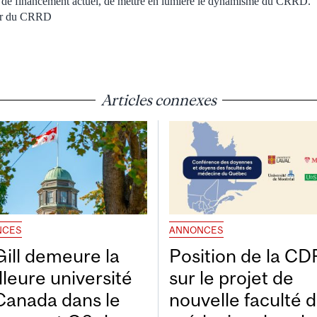
 de financement actuel, de mettre en lumière le dynamisme du CRRD.
eur du CRRD
Articles connexes
NCES
ANNONCES
ill demeure la
Position de la C
lleure université
sur le projet de
Canada dans le
nouvelle faculté 