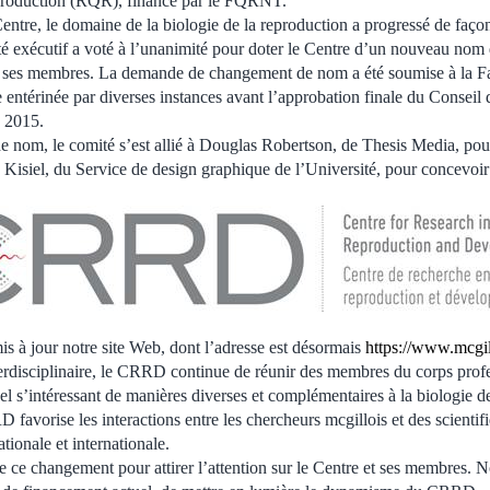
production (RQR), financé par le FQRNT.
entre, le domaine de la biologie de la reproduction a progressé de faço
é exécutif a voté à l’unanimité pour doter le Centre d’un nouveau nom qu
e ses membres. La demande de changement de nom a été soumise à la F
e entérinée par diverses instances avant l’approbation finale du Conseil
e 2015.
 nom, le comité s’est allié à Douglas Robertson, de Thesis Media, po
sa Kisiel, du Service de design graphique de l’Université, pour concevoir
 à jour notre site Web, dont l’adresse est désormais
https://www.mcgill
terdisciplinaire, le CRRD continue de réunir des membres du corps profes
 s’intéressant de manières diverses et complémentaires à la biologie de
avorise les interactions entre les chercheurs mcgillois et des scientifi
ationale et internationale.
e ce changement pour attirer l’attention sur le Centre et ses membres. 