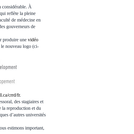
n considérable. À
i reflète la pleine
aculté de médecine en
 des gouverneurs de
ur produire une
vidéo
 le nouveau logo (ci-
.ca/crrd/fr
.
soral, des stagiaires et
 la reproduction et du
ques d’autres universités
Nous estimons important,