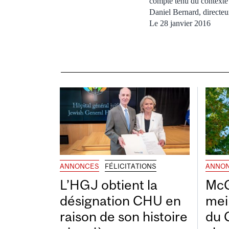
compte tenu du contexte
Daniel Bernard, direct
Le 28 janvier 2016
ANNONCES
FÉLICITATIONS
ANNO
L’HGJ obtient la
McG
désignation CHU en
mei
raison de son histoire
du 