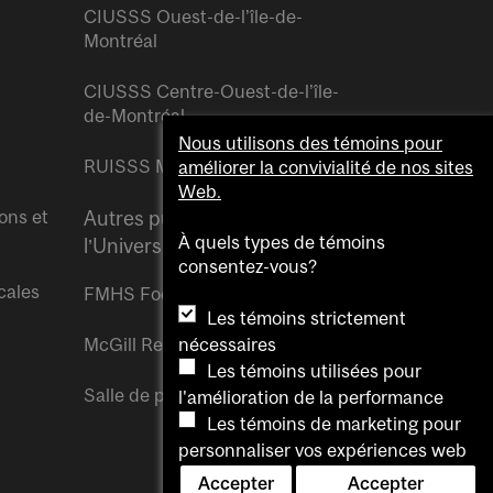
CIUSSS Ouest-de-l’île-de-
Montréal
CIUSSS Centre-Ouest-de-l’île-
de-Montréal
Nous utilisons des témoins pour
RUISSS McGill
améliorer la convivialité de nos sites
Web.
ons et
Autres publications de
À quels types de témoins
l’Université McGill
consentez-vous?
cales
FMHS Focus
Les témoins strictement
McGill Reporter
nécessaires
Les témoins utilisées pour
Salle de presse McGill
l'amélioration de la performance
Les témoins de marketing pour
personnaliser vos expériences web
Accepter
Accepter