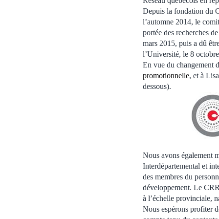
Réseau québécois en re
Depuis la fondation du C
l’automne 2014, le comit
portée des recherches d
mars 2015, puis a dû êtr
l’Université, le 8 octobr
En vue du changement de
promotionnelle
, et à Li
dessous).
Nous avons également mis
Interdépartemental et in
des membres du personnel
développement. Le CRRD f
à l’échelle provinciale, n
Nous espérons profiter d