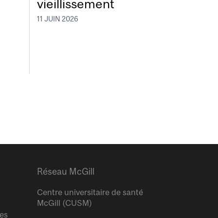
vieillissement
11 JUIN 2026
Réseau McGill
Centre universitaire de santé
McGill (CUSM)
res