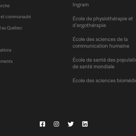
Ingram
erche
 et communauté
École de physiothérapie et
d’ergothérapie
l au Québec
École des sciences de la
communication humaine
tations
École de santé des populati
ements
de santé mondiale
École des sciences biomédi