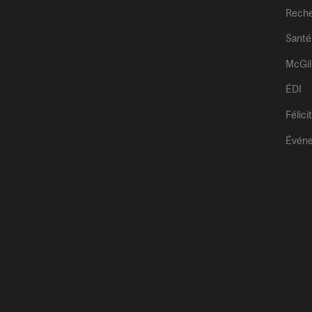
Rech
Santé
McGil
ÉDI
Félici
Évén