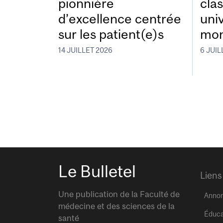
pionnière
cla
d’excellence centrée
uni
sur les patient(e)s
mon
14 JUILLET 2026
6 JUIL
Le Bulletel
Liens
Une publication de la Faculté de
Anno
médecine et des sciences de la
Éduca
santé