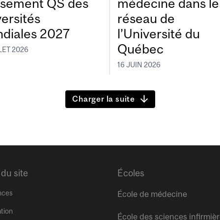
ssement QS des
médecine dans le
versités
réseau de
diales 2027
l’Université du
Québec
LET 2026
16 JUIN 2026
Charger la suite
 du site
Écoles
nces
École de médecine
tion
École des sciences infirmiè