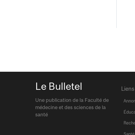
Le Bulletel
Liens
Une publication de la Faculté de
Anno
médecine et des sciences de la
Éduca
santé
Rech
Santé