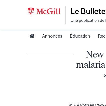
Le Bullete
Une publication de 
Annonces
Éducation
Rec
New 
malaria
MUHC/McGill study op