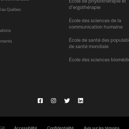
École de physiothérapie et
d’ergothérapie
l au Québec
École des sciences de la
communication humaine
tations
École de santé des populati
ements
de santé mondiale
École des sciences biomédi
ll.
Accessibilité
Confidentialité
Avis sur les témoins