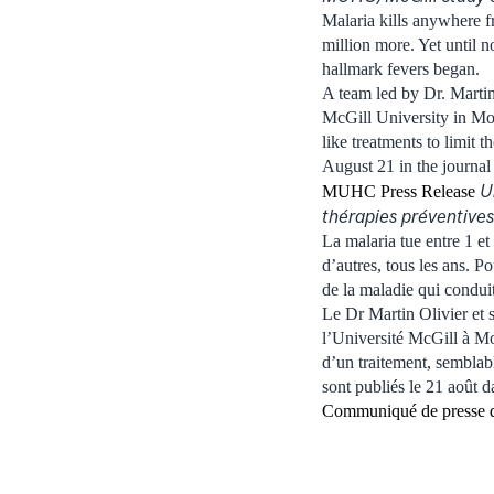
Malaria kills anywhere f
million more. Yet until n
hallmark fevers began.
A team led by Dr. Marti
McGill University in Mon
like treatments to limit 
August 21 in the journa
U
MUHC Press Release
thérapies préventive
La malaria tue entre 1 e
d’autres, tous les ans. P
de la maladie qui conduit 
Le Dr Martin Olivier et 
l’Université McGill à Mon
d’un traitement, semblable
sont publiés le 21 août 
Communiqué de presse