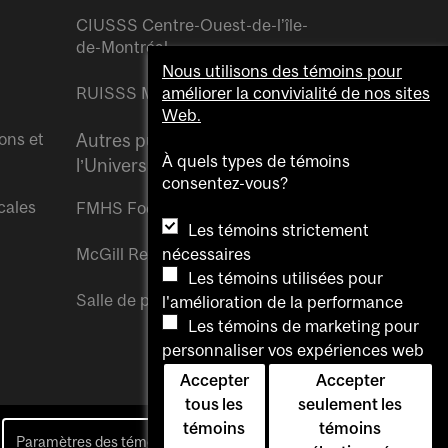
CIUSSS Centre-Ouest-de-l’île-
de-Montréal
Nous utilisons des témoins pour
RUISSS McGill
améliorer la convivialité de nos sites
Web.
ons et
Autres publications de
À quels types de témoins
l’Université McGill
consentez-vous?
cales
FMHS Focus
Les témoins strictement
nécessaires
McGill Reporter
Les témoins utilisées pour
Salle de presse McGill
l'amélioration de la performance
Les témoins de marketing pour
personnaliser vos expériences web
Accepter
Accepter
tous les
seulement les
témoins
témoins
Paramètres des témoins
Pour nous joindre