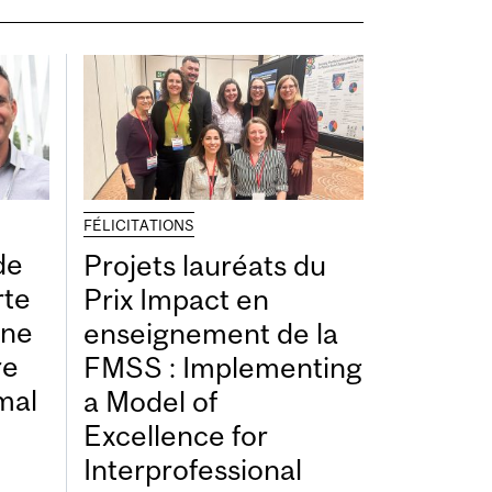
FÉLICITATIONS
de
Projets lauréats du
rte
Prix Impact en
une
enseignement de la
re
FMSS : Implementing
mal
a Model of
Excellence for
Interprofessional