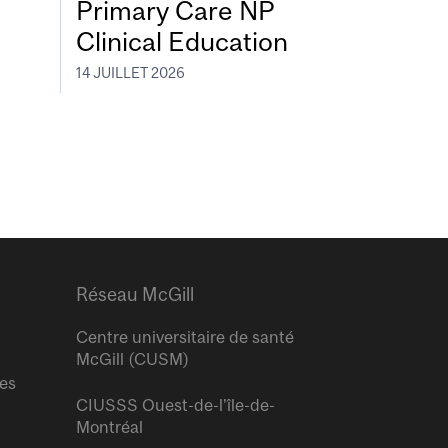
Primary Care NP
Clinical Education
14 JUILLET 2026
Réseau McGill
Centre universitaire de santé
McGill (CUSM)
res
CIUSSS Ouest-de-l’île-de-
Montréal