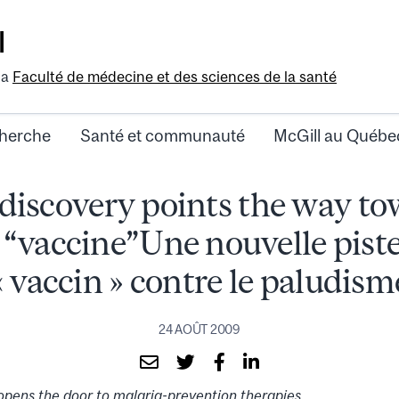
l
la
Faculté de médecine et des sciences de la santé
herche
Santé et communauté
McGill au Québe
discovery points the way to
 “vaccine”Une nouvelle piste
« vaccin » contre le paludism
24 AOÛT 2009
ens the door to malaria-prevention therapies