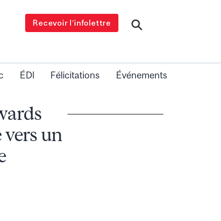
Recevoir l’infolettre
c
ÉDI
Félicitations
Événements
wards
 vers un
e