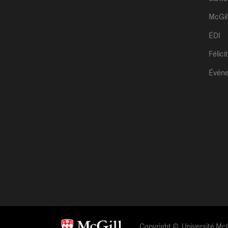
McGil
ÉDI
Félici
Évén
Copyright © Université McGi