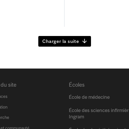
Charger la suite
 du site
Écoles
nces
École de médecine
tion
École des sciences infirmiè
Ingram
erche
 et communauté