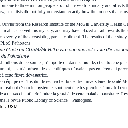
rom one to three million people around the world annually and affects th
ow, scientists did not fully understand exactly how the process that caus
n Olivier from the Research Institute of the McGill University Health
treal has solved this mystery, and may have blazed a trail towards the
the severity of the devastating parasitic ailment. The results of their stu
l PLoS Pathogens.
ne étude au CUSM/McGill ouvre une nouvelle voie d’investiga
s du Paludisme
t 3 millions de personnes, n’importe où dans le monde, et en touche plus
ourtant, jusqu’à présent, les scientifiques n’avaient pas entièrement per
à cette fièvre dévastatrice.
son équipe de l’Institut de recherche du Centre universitaire de santé 
tréal ont résolu le mystère et sont peut être les premiers à ouvrir la v
 à un vaccin, afin de limiter la gravité de cette maladie parasitaire. Les
dans la revue Public Library of Science – Pathogens.
 du CUSM