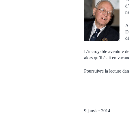
d’
ne
À 
Da
d
L’incroyable aventure de
alors qu’il était en vacan
Poursuivre la lecture da
9 janvier 2014