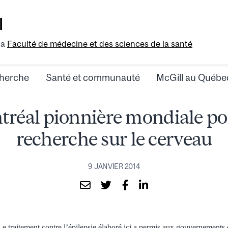
l
la
Faculté de médecine et des sciences de la santé
herche
Santé et communauté
McGill au Québe
réal pionnière mondiale po
recherche sur le cerveau
9 JANVIER 2014
e traitement contre l’épilepsie élaboré ici a permis aux gouvernements