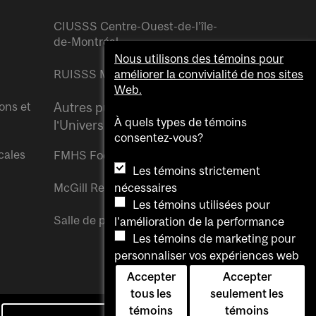
CIUSSS Centre-Ouest-de-l’île-
de-Montréal
Nous utilisons des témoins pour
RUISSS McGill
améliorer la convivialité de nos sites
Web.
ons et
Autres publications de
À quels types de témoins
l’Université McGill
consentez-vous?
cales
FMHS Focus
Les témoins strictement
nécessaires
McGill Reporter
Les témoins utilisées pour
Salle de presse McGill
l'amélioration de la performance
Les témoins de marketing pour
personnaliser vos expériences web
Accepter
Accepter
tous les
seulement les
témoins
témoins