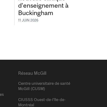
d’enseignement à
Buckingham
11 JUIN 2026
Réseau McGill
Centre universitaire de santé
McGill (CUSM)
res
CIUSSS Ouest-de-l’île-de-
Montréal