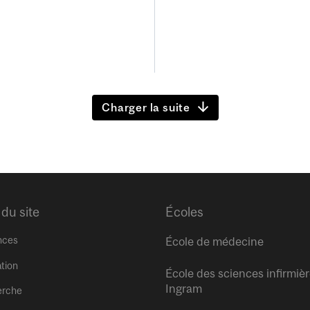
Charger la suite
 du site
Écoles
nces
École de médecine
tion
École des sciences infirmiè
Ingram
erche