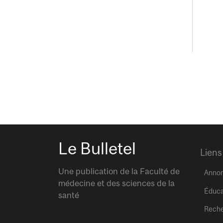
Le Bulletel
Liens
Une publication de la Faculté de
Anno
médecine et des sciences de la
Éduca
santé
Rech