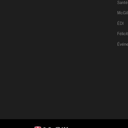
Santé
McGil
ÉDI
Félici
Évén