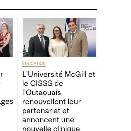
ÉDUCATION
r
L’Université McGill et
r
le CISSS de
l’Outaouais
ages
renouvellent leur
partenariat et
annoncent une
nouvelle clinique