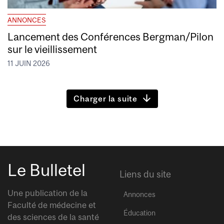
ANNONCES
Lancement des Conférences Bergman/Pilon
sur le vieillissement
11 JUIN 2026
Charger la suite
Le Bulletel
Liens du site
Une publication de la
Annonces
Faculté de médecine et
Éducation
des sciences de la santé