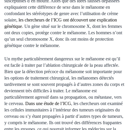
susceptibles d’en mourir. Alors que des idées fausses dépassées
expliquaient cette différence de sexe dans le mélanome en
confondant les stéréotypes de genre avec l’utilisation de crème
solaire
, les chercheurs de l’ICG ont découvert une explication
génétique
. Un gène situé sur le chromosome X, dont les femmes
ont deux copies, protège contre le mélanome. Les hommes n’ont
qu’un seul chromosome X, donc ils ont moins de protection
génétique contre le mélanome.
Un mythe particulièrement dangereux sur le mélanome est qu’il
est facile à traiter par l’ablation chirurgicale de la peau affectée.
Bien que la détection précoce du mélanome soit importante pour
les options de traitement chirurgical, les mélanomes détectés
tardivement se sont souvent propagés à d’autres zones du corps et
deviennent très difficiles à traiter. Le mélanome est
particulièrement agressif dans sa propagation, ou métastase, vers
le cerveau.
Dans une étude de l’ICG
, les chercheurs ont examiné
les cellules immunitaires à l’intérieur des tumeurs originaires du
cerveau ou s’y étant propagées à partir d’autres types de tumeurs,
y compris le mélanome. Ils ont trouvé des différences frappantes
entre les groupes, ce qui pourrait informer les médecins sur la