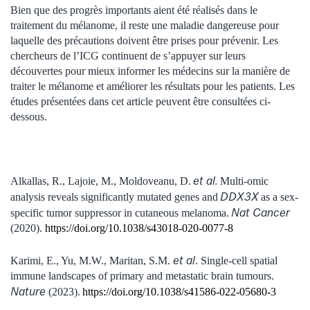
Bien que des progrès importants aient été réalisés dans le
traitement du mélanome, il reste une maladie dangereuse pour
laquelle des précautions doivent être prises pour prévenir. Les
chercheurs de l’ICG continuent de s’appuyer sur leurs
découvertes pour mieux informer les médecins sur la manière de
traiter le mélanome et améliorer les résultats pour les patients. Les
études présentées dans cet article peuvent être consultées ci-
dessous.
et al.
Alkallas, R., Lajoie, M., Moldoveanu, D.
Multi-omic
DDX3X
analysis reveals significantly mutated genes and
as a sex-
Nat Cancer
specific tumor suppressor in cutaneous melanoma.
(2020).
https://doi.org/10.1038/s43018-020-0077-8
et al
Karimi, E., Yu, M.W., Maritan, S.M.
.
Single-cell spatial
immune landscapes of primary and metastatic brain tumours.
Nature
(2023).
https://doi.org/10.1038/s41586-022-05680-3