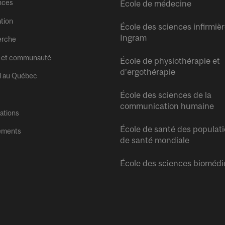
nces
École de médecine
tion
École des sciences infirmiè
Ingram
erche
 et communauté
École de physiothérapie et
d’ergothérapie
l au Québec
École des sciences de la
communication humaine
tations
École de santé des populati
ements
de santé mondiale
École des sciences biomédi