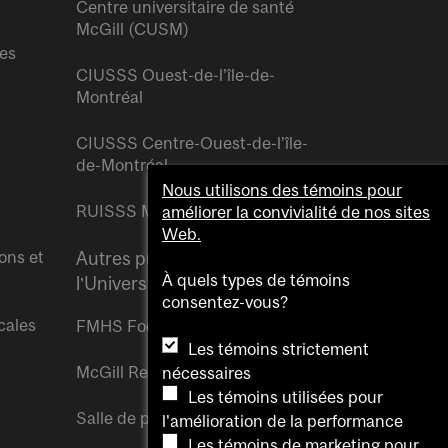
Centre universitaire de santé
McGill (CUSM)
res
CIUSSS Ouest-de-l’île-de-
Montréal
CIUSSS Centre-Ouest-de-l’île-
de-Montréal
Nous utilisons des témoins pour
RUISSS McGill
améliorer la convivialité de nos sites
Web.
ons et
Autres publications de
À quels types de témoins
l’Université McGill
consentez-vous?
cales
FMHS Focus
Les témoins strictement
McGill Reporter
nécessaires
Les témoins utilisées pour
Salle de presse McGill
l'amélioration de la performance
Les témoins de marketing pour