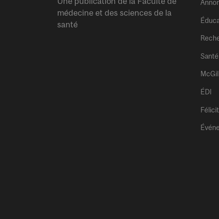
Une publication de la Faculté de
Anno
médecine et des sciences de la
Éduca
santé
Rech
Santé
McGil
ÉDI
Félici
Évén