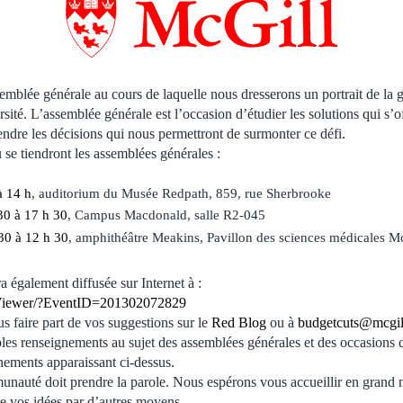
emblée générale au cours de laquelle nous dresserons un portrait de la gr
rsité. L’assemblée générale est l’occasion d’étudier les solutions qui s’o
rendre les décisions qui nous permettront de surmonter ce défi.
ù se tiendront les assemblées générales :
à 14 h
, auditorium du Musée Redpath, 859, rue Sherbrooke
30 à 17 h 30
, Campus Macdonald, salle R2-045
30 à 12 h 30
, amphithéâtre Meakins, Pavillon des sciences médicales Mc
 également diffusée sur Internet à :
ca/Viewer/?EventID=201302072829
s faire part de vos suggestions sur le
Red Blog
ou à
budgetcuts@mcgil
les renseignements au sujet des assemblées générales et des occasions 
énements apparaissant ci-dessus.
unauté doit prendre la parole. Nous espérons vous accueillir en grand
e vos idées par d’autres moyens.