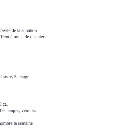
avité de la situation
ffrent à nous, de discuter
Intyre, 5e étage
l.ca
.
d’échanges, veuillez
 nombre la semaine