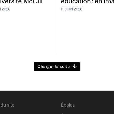
iversité McGill
éducation : en im
N 2026
11 JUIN 2026
Charger la suite
 du site
Écoles