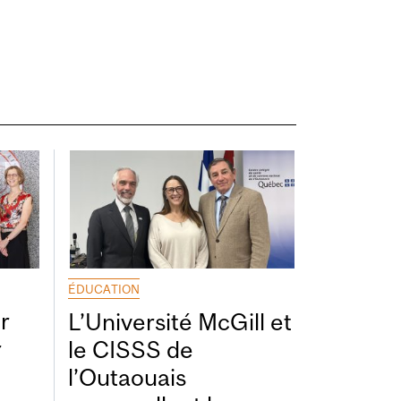
ÉDUCATION
r
L’Université McGill et
r
le CISSS de
l’Outaouais