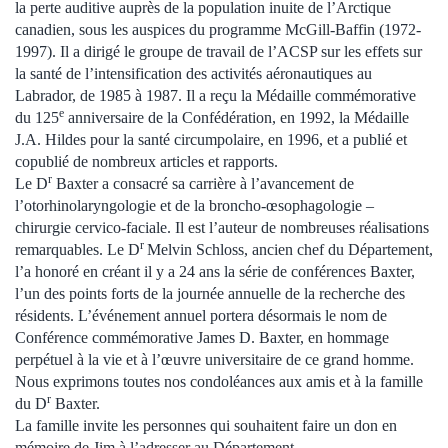
la perte auditive auprès de la population inuite de l’Arctique
canadien, sous les auspices du programme McGill-Baffin (1972-
1997). Il a dirigé le groupe de travail de l’ACSP sur les effets sur
la santé de l’intensification des activités aéronautiques au
Labrador, de 1985 à 1987. Il a reçu la Médaille commémorative
e
du 125
anniversaire de la Confédération, en 1992, la Médaille
J.A. Hildes pour la santé circumpolaire, en 1996, et a publié et
copublié de nombreux articles et rapports.
r
Le D
Baxter a consacré sa carrière à l’avancement de
l’otorhinolaryngologie et de la broncho-œsophagologie –
chirurgie cervico-faciale. Il est l’auteur de nombreuses réalisations
r
remarquables. Le D
Melvin Schloss, ancien chef du Département,
l’a honoré en créant il y a 24 ans la série de conférences Baxter,
l’un des points forts de la journée annuelle de la recherche des
résidents. L’événement annuel portera désormais le nom de
Conférence commémorative James D. Baxter, en hommage
perpétuel à la vie et à l’œuvre universitaire de ce grand homme.
Nous exprimons toutes nos condoléances aux amis et à la famille
r
du D
Baxter.
La famille invite les personnes qui souhaitent faire un don en
mémoire de Jim à l’adresser au Département