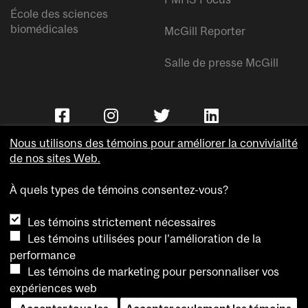
École des sciences
biomédicales
McGill Reporter
Salle de presse McGill
Nous utilisons des témoins pour améliorer la convivialité
de nos sites Web.
À quels types de témoins consentez-vous?
Copyright © Université McGill.
Les témoins strictement nécessaires
Accessibilité
Les témoins utilisées pour l'amélioration de la
Confidentialité
performance
Avis sur les témoins
Les témoins de marketing pour personnaliser vos
expériences web
Paramètres des témoins