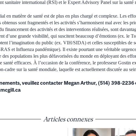
t sanitaire international (RSI) et le Expert Advisory Panel sur la santé 
l en matière de santé est de plus en plus chargé et complexe. Les effor
s obtenus sont fragmentés et les activités s’harmonisent mal avec les prio
du financement des activités et des interventions réalisées, sont davanta
nt d’une grande visibilité, qui suscitent beaucoup d’émotions (ex. le 
aptent l’imagination du public (ex. VIH/SIDA) et celles susceptibles de 
 SRAS et Influenza pandémique). Il existe pourtant une véritable urgenc
se des populations les plus défavorisées du monde en déployant des effor
de santé efficaces. À l’occasion de la conférence, le professeur Gostin 
n-cadre sur la santé mondiale, laquelle est actuellement discutée au sei
gnements, veuillez contacter Megan Arthur, (514) 398-2236 
mcgill.ca
Articles connexes