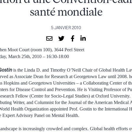
santé mondiale
5 JANVIER 2010
n Moot Court (room 100), 3644 Peel Street
ay, March 25th, 2010 – 16:30-18:00
Gostin
is the Linda D. and Timothy O’Neill Chair of Global Health L
erved as Associate Dean for Research at Georgetown Law until 2008. he 
hns Hopkins and Georgetown Universities – a Collaborating Center of t
ters for Disease Control and Prevention. He is Visiting Professor of Pu
esearch Fellow (Centre for Socio-Legal Studies) at Oxford University.
ibuting Writer, and Columnist for the Journal of the American Medical A
World Health Organization appointed Prof. Gostin to the International 
he Expert Advisory Panel on Mental Health.
 landscape is increasingly crowded and complex. Global health efforts ov