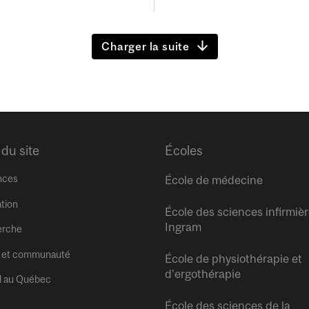
Charger la suite
 du site
Écoles
nces
École de médecine
tion
École des sciences infirmiè
Ingram
erche
 et communauté
École de physiothérapie et
d’ergothérapie
l au Québec
École des sciences de la