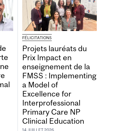
FÉLICITATIONS
de
Projets lauréats du
rte
Prix Impact en
une
enseignement de la
re
FMSS : Implementing
mal
a Model of
Excellence for
Interprofessional
Primary Care NP
Clinical Education
14 JUILLET 2026