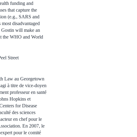
health funding and
ses that capture the
ssion (e.g., SARS and
’s most disadvantaged
or Gostin will make an
n at the WHO and World
eel Street
alth Law au Georgetown
agi à titre de vice-doyen
ment professeur en santé
Johns Hopkins et
 Centers for Disease
aculté des sciences
dacteur en chef pour le
Association. En 2007, le
’expert pour le comité