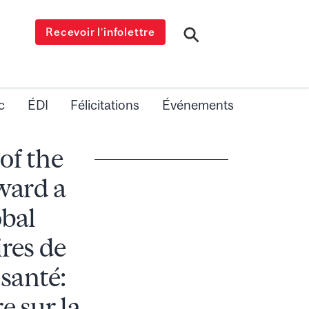
Recevoir l’infolettre
c
ÉDI
Félicitations
Événements
of the
ward a
bal
res de
santé:
 sur la