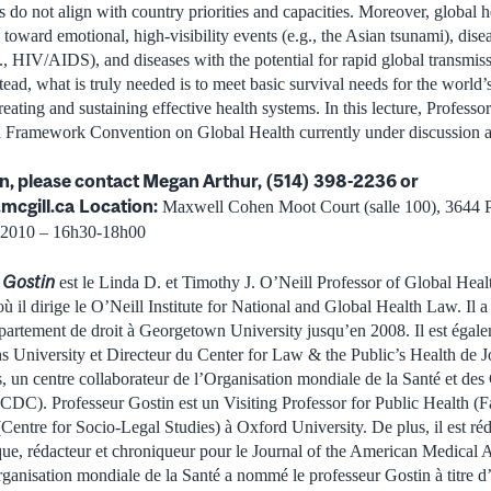
s do not align with country priorities and capacities. Moreover, global 
toward emotional, high-visibility events (e.g., the Asian tsunami), disea
g., HIV/AIDS), and diseases with the potential for rapid global transmi
tead, what is truly needed is to meet basic survival needs for the world
eating and sustaining effective health systems. In this lecture, Profess
 a Framework Convention on Global Health currently under discussio
n, please contact Megan Arthur, (514) 398-2236 or
mcgill.ca
Location:
Maxwell Cohen Moot Court (salle 100), 3644 P
, 2010 – 16h30-18h00
 Gostin
est le Linda D. et Timothy J. O’Neill Professor of Global He
 il dirige le O’Neill Institute for National and Global Health Law. Il a 
épartement de droit à Georgetown University jusqu’en 2008. Il est égale
s University et Directeur du Center for Law & the Public’s Health de 
 un centre collaborateur de l’Organisation mondiale de la Santé et des
CDC). Professeur Gostin est un Visiting Professor for Public Health (F
Centre for Socio-Legal Studies) à Oxford University. De plus, il est ré
hique, rédacteur et chroniqueur pour le Journal of the American Medical 
rganisation mondiale de la Santé a nommé le professeur Gostin à titre d