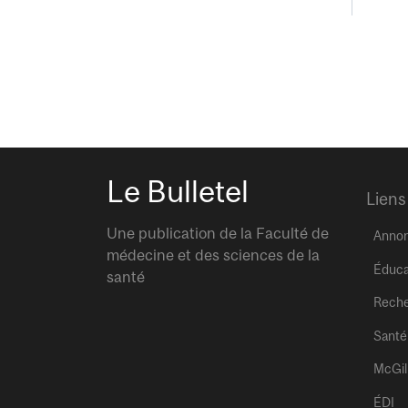
Le Bulletel
Liens
Une publication de la Faculté de
Anno
médecine et des sciences de la
Éduca
santé
Rech
Santé
McGil
ÉDI