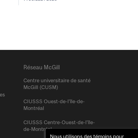
Réseau McGill
Centre universitaire de santé
McGill (CUSM)
res
CIUSSS Ouest-de-l’île-de-
Montréal
CIUSSS Centre-Ouest-de-l’île-
de-Montréal
Nous utilisons des témoins pour