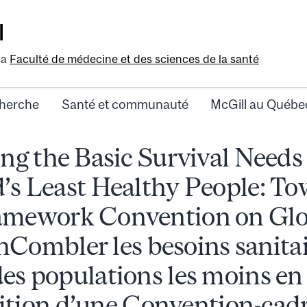
l
la
Faculté de médecine et des sciences de la santé
herche
Santé et communauté
McGill au Québe
ng the Basic Survival Needs 
’s Least Healthy People: To
amework Convention on Glo
hCombler les besoins sanitai
des populations les moins en 
ition d’une Convention-cadre