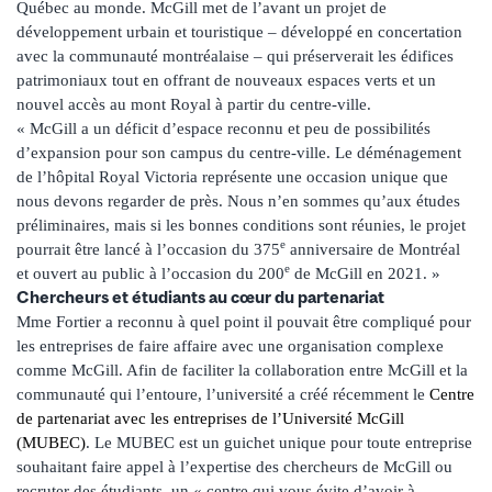
Québec au monde. McGill met de l’avant un projet de
développement urbain et touristique – développé en concertation
avec la communauté montréalaise – qui préserverait les édifices
patrimoniaux tout en offrant de nouveaux espaces verts et un
nouvel accès au mont Royal à partir du centre-ville.
« McGill a un déficit d’espace reconnu et peu de possibilités
d’expansion pour son campus du centre-ville. Le déménagement
de l’hôpital Royal Victoria représente une occasion unique que
nous devons regarder de près. Nous n’en sommes qu’aux études
préliminaires, mais si les bonnes conditions sont réunies, le projet
e
pourrait être lancé à l’occasion du 375
anniversaire de Montréal
e
et ouvert au public à l’occasion du 200
de McGill en 2021. »
Chercheurs et étudiants au cœur du partenariat
Mme Fortier a reconnu à quel point il pouvait être compliqué pour
les entreprises de faire affaire avec une organisation complexe
comme McGill. Afin de faciliter la collaboration entre McGill et la
communauté qui l’entoure, l’université a créé récemment le
Centre
de partenariat avec les entreprises de l’Université McGill
(MUBEC)
. Le MUBEC est un guichet unique pour toute entreprise
souhaitant faire appel à l’expertise des chercheurs de McGill ou
recruter des étudiants, un « centre qui vous évite d’avoir à