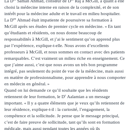
La D
Saman Ahmad, consœur de D
Raj à McGill, a quant à elle
choisi la médecine interne en raison de la complexité, et de son
intérêt pour la médecine adulte et le travail en milieu hospitalier.
re
La D
Ahmad était impatiente de poursuivre sa formation à
McGill après ses études de premier cycle en médecine. « En tant
qu’étudiants et résidents, on nous donne beaucoup de
responsabilités à McGill, et j’ai le sentiment qu’on apprend plus
par l’expérience, explique-t-elle. Nous avons d’excellents
professeurs à McGill, et nous sommes en contact avec des patients
remarquables. C’est vraiment un milieu riche en enseignement. Ce
que j’aime aussi, c’est que nous avons un très bon programme
intégré, pas seulement du point de vue de la médecine, mais aussi
en matière de professionnalisme, pour apprendre à nous comporter
en médecin en général. »
Quand on lui demande ce qu’il souhaite que les résidents
r
retiennent de leur formation, le D
Aalamian a un message
important. « Il y a quatre éléments que je veux qu’ils retiennent de
leur résidence, explique-t-il : la curiosité, l’engagement, la
compétence et la sollicitude. Je pense que le message principal,
c’est de faire preuve de sollicitude, tant qu’ils sont en formation
médicale, mais aussi pendant toutes les années où ils