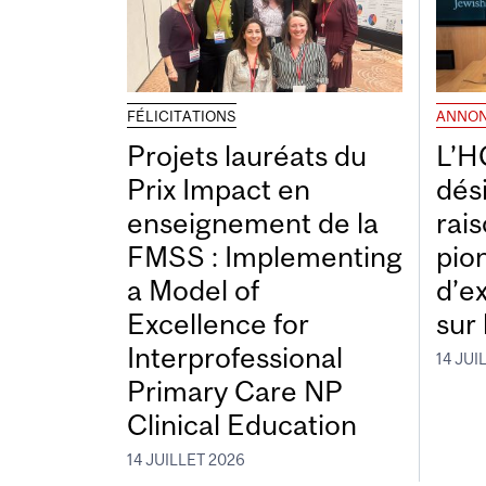
FÉLICITATIONS
ANNO
Projets lauréats du
L’H
Prix Impact en
dés
enseignement de la
rais
FMSS : Implementing
pio
a Model of
d’e
Excellence for
sur 
Interprofessional
14 JUI
Primary Care NP
Clinical Education
14 JUILLET 2026