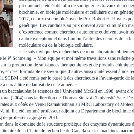
prix annuel a été établi afin de souligner les travaux de reche
biochimie, en biologie moléculaire et cellulaire ou en génét
2017, ce prix est combiné avec le Prix Robert H. Haynes po
génétique. Les candidats au prix doivent avoir cumulé un 
d’expérience comme chercheur autonome et doivent avoir réa
calibre exceptionnel dans l’un ou l’autre des champs de la bi
moléculaire ou de la biologie cellulaire.
« Je suis ravi que les recherches de mon laboratoire obtiennen
r
e le P
Schmeing. « Mon équipe et moi-même travaillons sans relâche p
sur la production de substances thérapeutiques et de produits chimiques
e, et c’est formidable de savoir que d’autres aussi s’intéressent à nos r
la SCBM a été remis par le passé à des chercheurs à l’avant-garde de la
 à eux à titre de lauréat de cette année. »
un baccalauréat ès sciences de l’Université McGill en 1998, avant d’ob
ctorat (2004) sous la direction de Thomas Steitz à l’Université Yale. De
orales aux côtés de Venki Ramakrishnan au MRC Laboratory of Molecul
ni. Il a été nommé professeur adjoint au Département de biochimie d
g de professeur agrégé en 2016.
an dans le domaine de la structure protéique des enzymes dynamiques d
titulaire de la Chaire de recherche du Canada sur les machines macromo