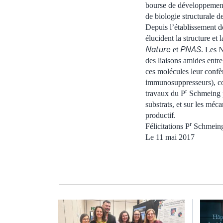
bourse de développement 
de biologie structurale d
Depuis l’établissement d
élucident la structure e
Nature
PNAS
et
. Les 
des liaisons amides entr
ces molécules leur confèr
immunosuppresseurs), co
r
travaux du P
Schmeing po
substrats, et sur les mé
productif.
r
Félicitations P
Schmein
Le 11 mai 2017