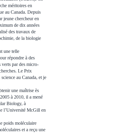
rche méritoires en
ique au Canada. Depuis
ur jeune chercheur en
maximum de dix années
lisé des travaux de
ochimie, de la biologie
t une telle
our répondre à des
 verts par des micro-
echerches. Le Prix
 science au Canada, et je
tenir une maîtrise ès
 2005 à 2010, il a mené
ar Biology, à
e l’Université McGill en
e poids moléculaire
léculaires et a reçu une