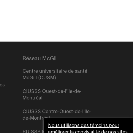
Réseau McGill
Centre universitaire de santé
McGill (CUSM)
res
CIUSSS Ouest-de-l’île-de-
Montréal
CIUSSS Centre-Ouest-de-l’île-
de-Montréal
Nous utilisons des témoins pour
RUISSS McGill
améliorer la convivialité de nos sites