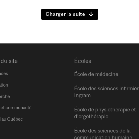
Charger la suite
 du site
Écoles
nces
École de médecine
tion
École des sciences infirmiè
Ingram
erche
 et communauté
École de physiothérapie et
d’ergothérapie
l au Québec
École des sciences de la
communication humaine