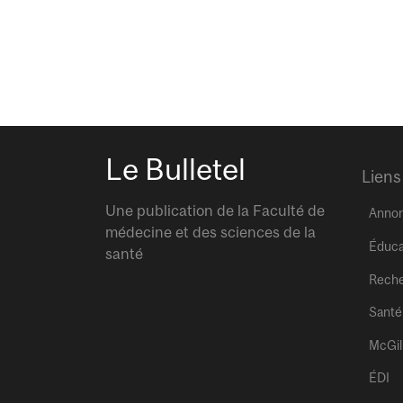
Le Bulletel
Liens
Une publication de la Faculté de
Anno
médecine et des sciences de la
Éduca
santé
Rech
Santé
McGil
ÉDI