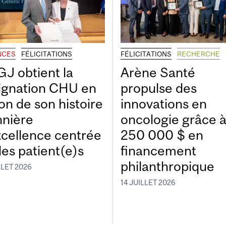
NCES
FÉLICITATIONS
FÉLICITATIONS
RECHERCHE
GJ obtient la
Arène Santé
ignation CHU en
propulse des
on de son histoire
innovations en
nnière
oncologie grâce 
xcellence centrée
250 000 $ en
les patient(e)s
financement
philanthropique
LLET 2026
14 JUILLET 2026