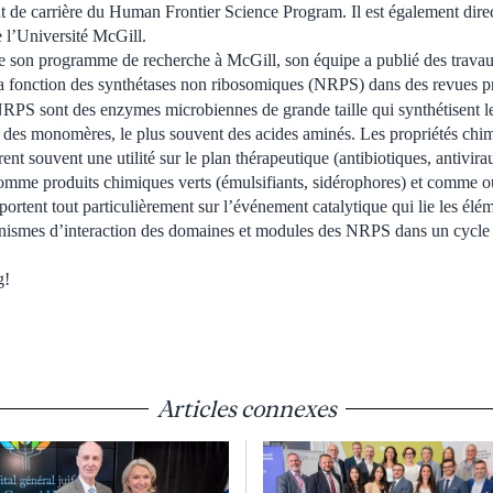
de carrière du Human Frontier Science Program. Il est également dire
e l’Université McGill.
e son programme de recherche à McGill, son équipe a publié des trava
t la fonction des synthétases non ribosomiques (NRPS) dans des revues 
NRPS sont des enzymes microbiennes de grande taille qui synthétisent l
e des monomères, le plus souvent des acides aminés. Les propriétés chi
ent souvent une utilité sur le plan thérapeutique (antibiotiques, antivir
mme produits chimiques verts (émulsifiants, sidérophores) et comme ou
rtent tout particulièrement sur l’événement catalytique qui lie les élém
canismes d’interaction des domaines et modules des NRPS dans un cycle
g!
Articles connexes