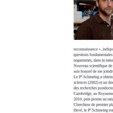
reconnaissance », indiqu
questions fondamentales 
organismes, dans la natur
Nouveau scientifique de 
suis honoré de me joindre
r
Le P
Schmeing a obtenu 
sciences (2002) et un do
des recherches postdoct
Cambridge, au Royaume-U
2010, puis promu au ran
Chercheur de premier pl
r
élevé, le P
Schmeing est 