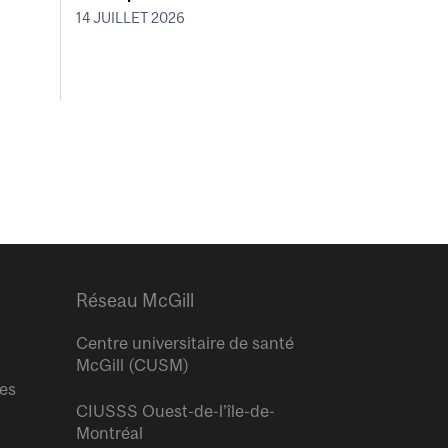
14 JUILLET 2026
Réseau McGill
Centre universitaire de santé
McGill (CUSM)
res
CIUSSS Ouest-de-l’île-de-
Montréal