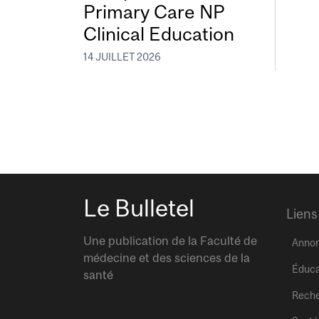
Primary Care NP
Clinical Education
14 JUILLET 2026
Le Bulletel
Liens
Une publication de la Faculté de
Anno
médecine et des sciences de la
Éduca
santé
Rech