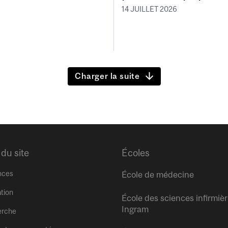
14 JUILLET 2026
Charger la suite
 du site
Écoles
nces
École de médecine
tion
École des sciences infirmiè
Ingram
erche