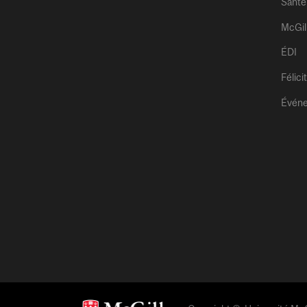
Santé
McGil
ÉDI
Félici
Évén