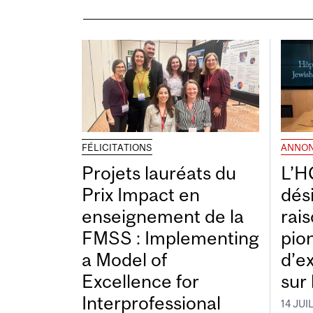
FÉLICITATIONS
ANNO
Projets lauréats du
L’H
Prix Impact en
dés
enseignement de la
rais
FMSS : Implementing
pio
a Model of
d’e
Excellence for
sur 
Interprofessional
14 JUI