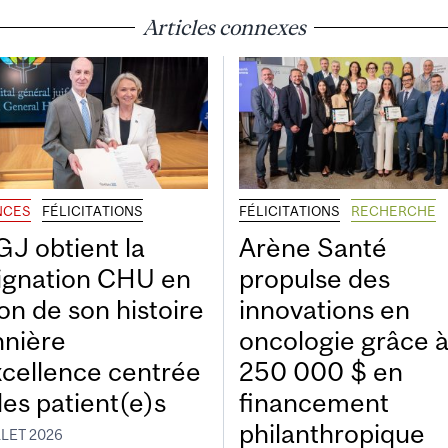
Articles connexes
NCES
FÉLICITATIONS
FÉLICITATIONS
RECHERCHE
GJ obtient la
Arène Santé
ignation CHU en
propulse des
on de son histoire
innovations en
nnière
oncologie grâce 
xcellence centrée
250 000 $ en
les patient(e)s
financement
philanthropique
LLET 2026