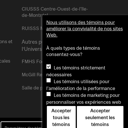
CIUSSS Centre-Ouest-de-l’île-
de-Montréal
Nous utilisons des témoins pour
RUISSS McGill
améliorer la convivialité de nos sites
Web.
ons et
Autres publications de
À quels types de témoins
l’Université McGill
consentez-vous?
cales
FMHS Focus
Les témoins strictement
McGill Reporter
nécessaires
Les témoins utilisées pour
Salle de presse McGill
l'amélioration de la performance
Les témoins de marketing pour
personnaliser vos expériences web
Accepter
Accepter
tous les
seulement les
témoins
témoins