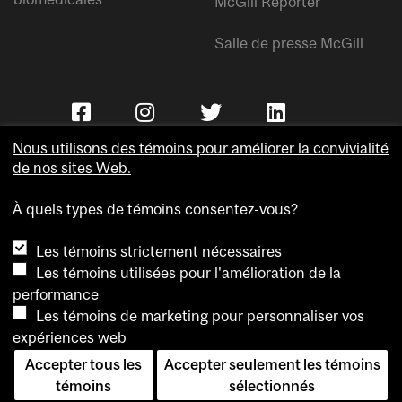
McGill Reporter
Salle de presse McGill
Nous utilisons des témoins pour améliorer la convivialité
de nos sites Web.
À quels types de témoins consentez-vous?
Copyright © Université McGill.
Les témoins strictement nécessaires
Accessibilité
Les témoins utilisées pour l'amélioration de la
Confidentialité
performance
Avis sur les témoins
Les témoins de marketing pour personnaliser vos
expériences web
Paramètres des témoins
Accepter tous les
Accepter seulement les témoins
Pour nous joindre
témoins
sélectionnés