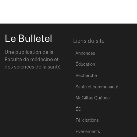
Le Bulletel
Liens du site
Une publication de la
Annonces
Faculté de médecine et
Éducation
des sciences de la santé
Recherche
Santé et communauté
McGill au Québec
ÉDI
Félicitations
Événements