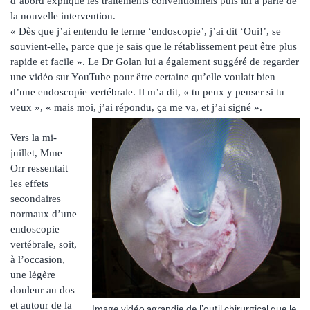
d’abord expliqué les traitements conventionnels puis lui a parlé de
la nouvelle intervention.
« Dès que j’ai entendu le terme ‘endoscopie’, j’ai dit ‘Oui!’, se
souvient-elle, parce que je sais que le rétablissement peut être plus
rapide et facile ». Le Dr Golan lui a également suggéré de regarder
une vidéo sur YouTube pour être certaine qu’elle voulait bien
d’une endoscopie vertébrale. Il m’a dit, « tu peux y penser si tu
veux », « mais moi, j’ai répondu, ça me va, et j’ai signé ».
Vers la mi-
juillet, Mme
Orr ressentait
les effets
secondaires
normaux d’une
endoscopie
vertébrale, soit,
à l’occasion,
une légère
douleur au dos
et autour de la
Image vidéo agrandie de l’outil chirurgical que le