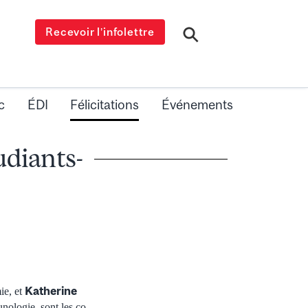
Recevoir l’infolettre
c
ÉDI
Félicitations
Événements
udiants-
Katherine
mie, et
nologie, sont les co-