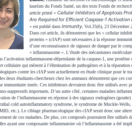
lauréats du Fonds Santé, un des trois Fonds de recher
Cellular Inhibitors of Apoptosis Pr
article primé «
Are Required for Efficient Caspase-1 Activatio
Immunity
» est publié dans
, Vol.35(6), 23 Décembre 
Dans cet article, ils démontrent que les « cellular inhibi
proteins » (cIAP) sont nécessaires à la réponse immunitai
d’une reconnaissance de signaux de danger par le comp
« inflammasome ». L’étude des mécanismes moléculaire
s l’activation inflammasome-dépendante de la caspase-1, une protéine ef
rt cellulaire qui mènent à l’élimination de pathogènes et à la réparation 
logiques contre les cIAP sont actuellement en étude clinique pour le tra
 des deux étudiants-chercheurs chez les animaux démontrent que ces c
se immunitaire innée. Ces inhibiteurs devraient donc être utilisés avec 
uno-suppressifs importants. D’un autre côté, certaines maladies inflamma
ivation de l’inflammasome en réponse à des signaux endogènes (goutte) 
milial cold autoinflammatory syndrome, le syndrome de Muckle-Wells, f
, etc.). Le ciblage pharmacologique des cIAP serait donc une altern
tement de ces maladies. De plus, ces composés pourraient être utilisés d
elles ayant une composante inflammatoire où l’inflammasome a été impli