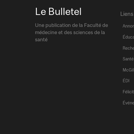
Le Bulletel
Liens
Une publication de la Faculté de
Anno
médecine et des sciences de la
Éduca
santé
Rech
Santé
McGil
ÉDI
Félici
Évén