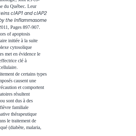
che du Québec. Leur
oteins cIAP1 and cIAP2
n by the Inflammasome
2011, Pages 897-907.
tors of apoptosis
re initiée à la suite
lexe cytosolique
s met en évidence le
fectrice clé à
cellulaire.
itement de certains types
omposés causent une
précaution et comportent
toires résultent
ou sont dus à des
ièvre familiale
ative thérapeutique
ans le traitement de
qué (diabète, malaria,