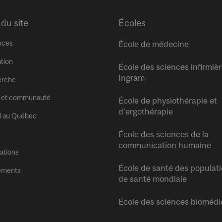
 du site
Écoles
nces
École de médecine
tion
École des sciences infirmiè
Ingram
erche
 et communauté
École de physiothérapie et
d’ergothérapie
l au Québec
École des sciences de la
communication humaine
tations
École de santé des populati
ements
de santé mondiale
École des sciences biomédi