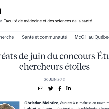
l
la
Faculté de médecine et des sciences de la santé
herche
Santé et communauté
McGill au Québe
réats de juin du concours Ét
chercheurs étoiles
20 JUIN 2012
Christian McIntire
, étudiant à la maîtrise en biochi
Labbé
, étudiante au doctorat en microbiologie et immu