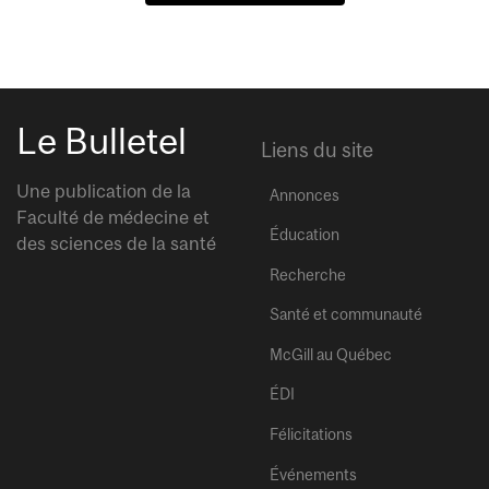
Le Bulletel
Liens du site
Une publication de la
Annonces
Faculté de médecine et
Éducation
des sciences de la santé
Recherche
Santé et communauté
McGill au Québec
ÉDI
Félicitations
Événements