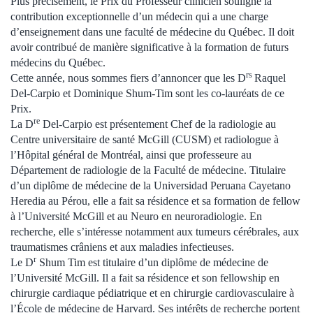
Plus précisément, le Prix du Professeur clinicien souligne la
contribution exceptionnelle d’un médecin qui a une charge
d’enseignement dans une faculté de médecine du Québec. Il doit
avoir contribué de manière significative à la formation de futurs
médecins du Québec.
rs
Cette année, nous sommes fiers d’annoncer que les D
Raquel
Del-Carpio et Dominique Shum-Tim sont les co-lauréats de ce
Prix.
re
La D
Del-Carpio est présentement Chef de la radiologie au
Centre universitaire de santé McGill (CUSM) et radiologue à
l’Hôpital général de Montréal, ainsi que professeure au
Département de radiologie de la Faculté de médecine. Titulaire
d’un diplôme de médecine de la Universidad Peruana Cayetano
Heredia au Pérou, elle a fait sa résidence et sa formation de fellow
à l’Université McGill et au Neuro en neuroradiologie. En
recherche, elle s’intéresse notamment aux tumeurs cérébrales, aux
traumatismes crâniens et aux maladies infectieuses.
r
Le D
Shum Tim est titulaire d’un diplôme de médecine de
l’Université McGill. Il a fait sa résidence et son fellowship en
chirurgie cardiaque pédiatrique et en chirurgie cardiovasculaire à
l’École de médecine de Harvard. Ses intérêts de recherche portent