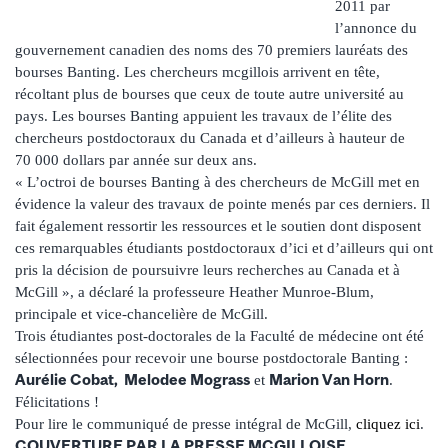
2011 par
l’annonce du
gouvernement canadien des noms des 70 premiers lauréats des
bourses Banting. Les chercheurs mcgillois arrivent en tête,
récoltant plus de bourses que ceux de toute autre université au
pays. Les bourses Banting appuient les travaux de l’élite des
chercheurs postdoctoraux du Canada et d’ailleurs à hauteur de
70 000 dollars par année sur deux ans.
« L’octroi de bourses Banting à des chercheurs de McGill met en
évidence la valeur des travaux de pointe menés par ces derniers. Il
fait également ressortir les ressources et le soutien dont disposent
ces remarquables étudiants postdoctoraux d’ici et d’ailleurs qui ont
pris la décision de poursuivre leurs recherches au Canada et à
McGill », a déclaré la professeure Heather Munroe-Blum,
principale et vice-chancelière de McGill.
Trois étudiantes post-doctorales de la Faculté de médecine ont été
sélectionnées pour recevoir une bourse postdoctorale Banting :
Aurélie Cobat, Melodee Mograss
Marion Van Horn
et
.
Félicitations !
Pour lire le communiqué de presse intégral de McGill,
cliquez ici
.
COUVERTURE PAR LA PRESSE MCGILLOISE