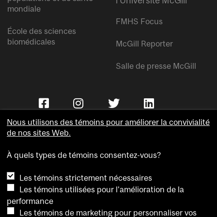
l’Université McGill
mondiale
FMHS Focus
École des sciences
biomédicales
McGill Reporter
Salle de presse McGill
Nous utilisons des témoins pour améliorer la convivialité
de nos sites Web.
À quels types de témoins consentez-vous?
Copyright © Université McGill.
Les témoins strictement nécessaires
Accessibilité
Les témoins utilisées pour l'amélioration de la
Confidentialité
performance
Avis sur les témoins
Les témoins de marketing pour personnaliser vos