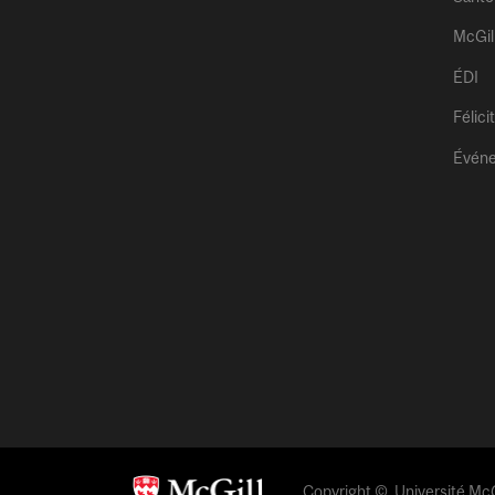
McGil
ÉDI
Félici
Évén
Copyright © Université McGi