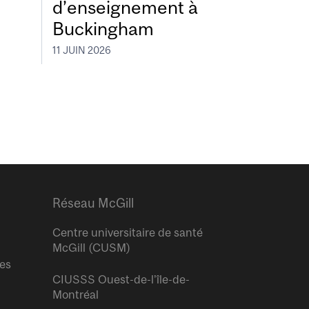
d’enseignement à
Buckingham
11 JUIN 2026
Réseau McGill
Centre universitaire de santé
McGill (CUSM)
res
CIUSSS Ouest-de-l’île-de-
Montréal