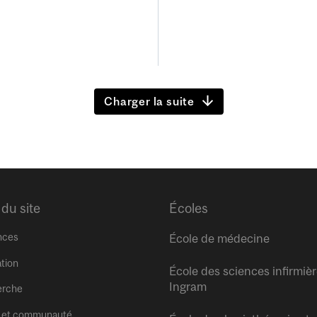
Charger la suite
 du site
Écoles
nces
École de médecine
tion
École des sciences infirmiè
Ingram
erche
 et communauté