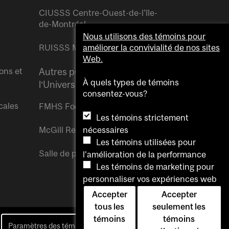
CIUSSS Centre-Ouest-de-l’île-
de-Montréal
Nous utilisons des témoins pour
RUISSS McGill
améliorer la convivialité de nos sites
Web.
ons et
Autres publications de
À quels types de témoins
l’Université McGill
consentez-vous?
cales
FMHS Focus
Les témoins strictement
nécessaires
McGill Reporter
Les témoins utilisées pour
Salle de presse McGill
l'amélioration de la performance
Les témoins de marketing pour
personnaliser vos expériences web
Accepter
Accepter
tous les
seulement les
témoins
témoins
Paramètres des témoins
Pour nous joindre