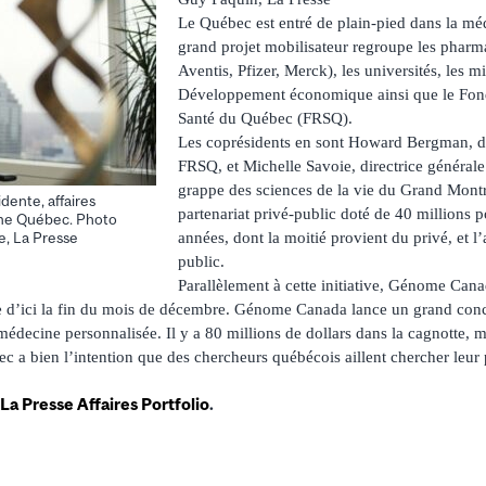
Le Québec est entré de plain-pied dans la mé
grand projet mobilisateur regroupe les pharm
Aventis, Pfizer, Merck), les universités, les m
Développement économique ainsi que le Fon
Santé du Québec (FRSQ).
Les coprésidents en sont Howard Bergman, di
FRSQ, et Michelle Savoie, directrice générale
grappe des sciences de la vie du Grand Montré
dente, affaires
partenariat privé-public doté de 40 millions 
me Québec. Photo
années, dont la moitié provient du privé, et l
e, La Presse
public.
Parallèlement à cette initiative, Génome Ca
e d’ici la fin du mois de décembre. Génome Canada lance un grand con
 médecine personnalisée. Il y a 80 millions de dollars dans la cagnotte, m
 a bien l’intention que des chercheurs québécois aillent chercher leur 
La Presse Affaires Portfolio
.