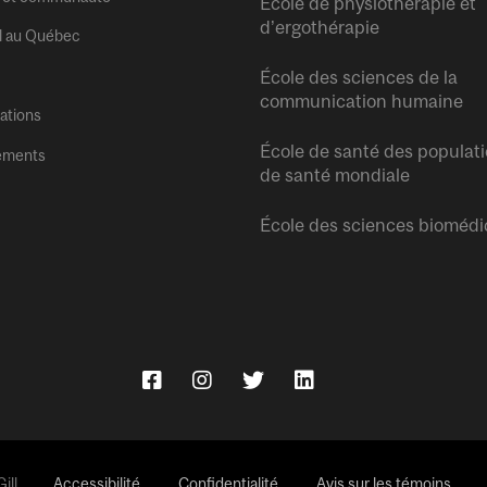
École de physiothérapie et
d’ergothérapie
l au Québec
École des sciences de la
communication humaine
tations
École de santé des populati
ements
de santé mondiale
École des sciences biomédi
ll.
Accessibilité
Confidentialité
Avis sur les témoins