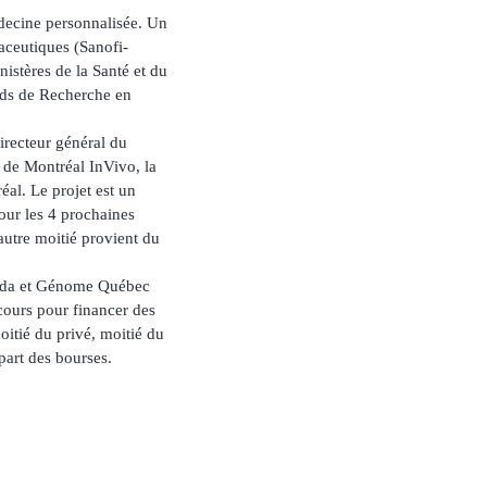
decine personnalisée. Un
aceutiques (Sanofi-
inistères de la Santé et du
ds de Recherche en
recteur général du
 de Montréal InVivo, la
al. Le projet est un
pour les 4 prochaines
’autre moitié provient du
nada et Génome Québec
cours pour financer des
oitié du privé, moitié du
part des bourses.