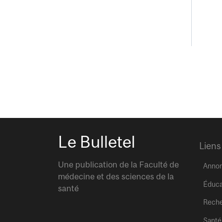
Le Bulletel
Liens
Une publication de la Faculté de
Anno
médecine et des sciences de la
Éduca
santé
Rech
Santé