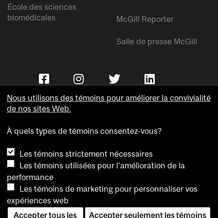
École des sciences
biomédicales
McGill Reporter
Salle de presse McGill
Nous utilisons des témoins pour améliorer la convivialité
de nos sites Web.
À quels types de témoins consentez-vous?
Copyright © Université McGill.
Les témoins strictement nécessaires
Accessibilité
Les témoins utilisées pour l'amélioration de la
Confidentialité
performance
Avis sur les témoins
Les témoins de marketing pour personnaliser vos
expériences web
Paramètres des témoins
Accepter tous les
Accepter seulement les témoins