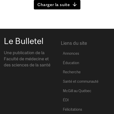
Charger la suite
Le Bulletel
Liens du site
Une publication de la
Annonces
Faculté de médecine et
Éducation
des sciences de la santé
Recherche
Santé et communauté
McGill au Québec
ÉDI
Félicitations