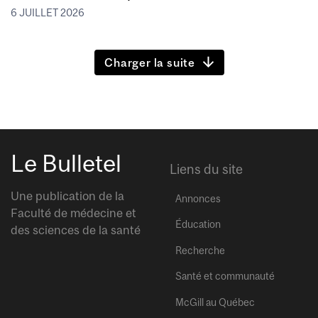
6 JUILLET 2026
Charger la suite
Le Bulletel
Liens du site
Une publication de la
Annonces
Faculté de médecine et
Éducation
des sciences de la santé
Recherche
Santé et communauté
McGill au Québec