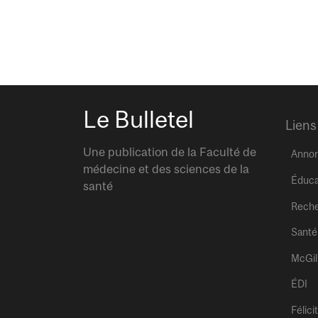
Le Bulletel
Liens
Une publication de la Faculté de
Anno
médecine et des sciences de la
Éduca
santé
Rech
Santé
McGil
ÉDI
Félici