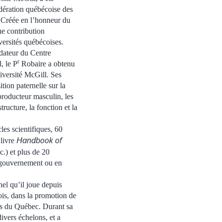
ération québécoise des
 Créée en l’honneur du
ne contribution
versités québécoises.
dateur du Centre
r
, le P
Robaire a obtenu
iversité McGill. Ses
tion paternelle sur la
producteur masculin, les
ructure, la fonction et la
les scientifiques, 60
Handbook of
 livre
c.) et plus de 20
u gouvernement ou en
nel qu’il joue depuis
is, dans la promotion de
ités du Québec. Durant sa
ivers échelons, et a