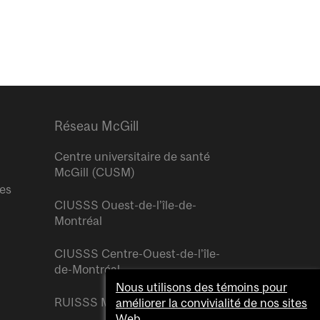
Réseau McGill
Centre universitaire de santé
McGill (CUSM)
res
CIUSSS Ouest-de-l’île-de-
Montréal
CIUSSS Centre-Ouest-de-l’île-
de-Montréal
Nous utilisons des témoins pour
RUISSS McGill
améliorer la convivialité de nos sites
Web.