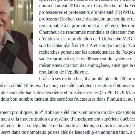
nommé lauréat 2016 du prix Guy-Rocher de la Féd
professeures et professeurs d’université (FQPPU).
professeur Rocher, cette distinction qui souligne u
remarquable à la promotion et à la défense des uni
Chercheur de renommée mondiale et directeur fon
d’études sur la reproduction de l’Université McGill
son baccalauréat à la UCLA et son doctorat à l’Un
recherches portent sur les conséquences de l’exposi
santé reproductive, le vieillissement du système re
mécanismes d’action des androgènes, ainsi que la st
régulation de l’épididyme.
Grâce à ses recherches, il a publié plus de 200 artic
ité et coédité 10 livres. Il a conçu et a été coéditeur des deux éditions du
é plusieurs étudiants des deuxième et troisième cycles (25 Ph. D., 9 M. S
 dont bon nombre mènent des carrières fructueuses dans l’industrie, a
r
oient prolifiques, le P
Robaire a été choisi en raison du rôle exception
ement et la modernisation du système d’enseignement supérieur québéco
a défense de la collégialité et de la liberté académique dans les univers
a servi dans de nombreux postes clés de leadership en administration, à d