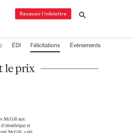
Recevoir l’infolettre
c
ÉDI
Félicitations
Événements
 le prix
es McGill aux
d’obstétrique et
sité McGill, a été