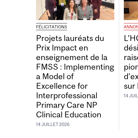
FÉLICITATIONS
ANNO
Projets lauréats du
L’H
Prix Impact en
dés
enseignement de la
rais
FMSS : Implementing
pio
a Model of
d’e
Excellence for
sur 
Interprofessional
14 JUI
Primary Care NP
Clinical Education
14 JUILLET 2026