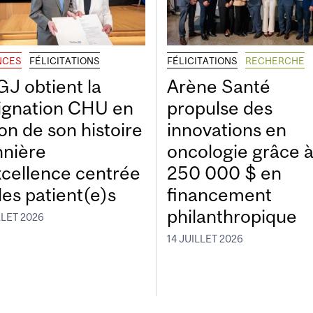
NCES
FÉLICITATIONS
FÉLICITATIONS
RECHERCHE
GJ obtient la
Arène Santé
ignation CHU en
propulse des
on de son histoire
innovations en
nnière
oncologie grâce 
xcellence centrée
250 000 $ en
les patient(e)s
financement
philanthropique
LLET 2026
14 JUILLET 2026