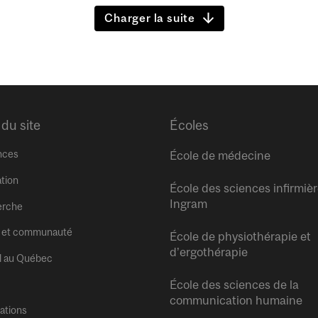
Charger la suite
 du site
Écoles
nces
École de médecine
tion
École des sciences infirmiè
Ingram
erche
 et communauté
École de physiothérapie et
d’ergothérapie
l au Québec
École des sciences de la
communication humaine
tations