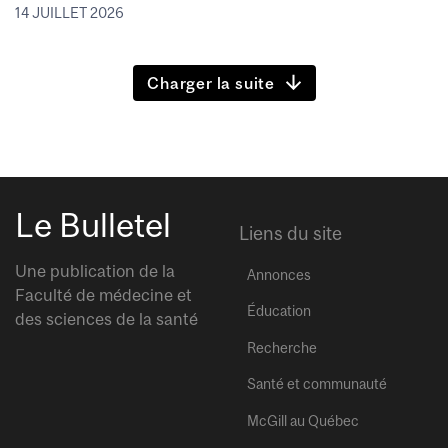
14 JUILLET 2026
Charger la suite
Le Bulletel
Liens du site
Une publication de la
Annonces
Faculté de médecine et
Éducation
des sciences de la santé
Recherche
Santé et communauté
McGill au Québec