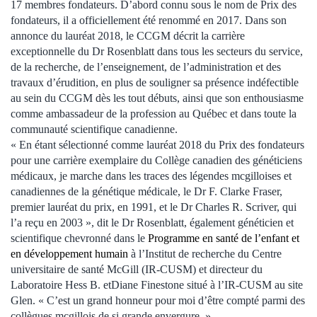
17 membres fondateurs. D’abord connu sous le nom de Prix des
fondateurs, il a officiellement été renommé en 2017. Dans son
annonce du lauréat 2018, le CCGM décrit la carrière
exceptionnelle du Dr Rosenblatt dans tous les secteurs du service,
de la recherche, de l’enseignement, de l’administration et des
travaux d’érudition, en plus de souligner sa présence indéfectible
au sein du CCGM dès les tout débuts, ainsi que son enthousiasme
comme ambassadeur de la profession au Québec et dans toute la
communauté scientifique canadienne.
« En étant sélectionné comme lauréat 2018 du Prix des fondateurs
pour une carrière exemplaire du Collège canadien des généticiens
médicaux, je marche dans les traces des légendes mcgilloises et
canadiennes de la génétique médicale, le Dr F. Clarke Fraser,
premier lauréat du prix, en 1991, et le Dr Charles R. Scriver, qui
l’a reçu en 2003 », dit le Dr Rosenblatt, également généticien et
scientifique chevronné dans le
Programme en santé de l’enfant et
en développement humain
à l’Institut de recherche du Centre
universitaire de santé McGill (IR-CUSM) et directeur du
Laboratoire Hess B. etDiane Finestone situé à l’IR-CUSM au site
Glen. « C’est un grand honneur pour moi d’être compté parmi des
collègues mcgillois de si grande envergure. »