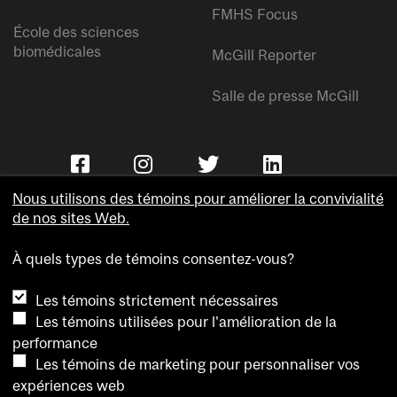
FMHS Focus
École des sciences
biomédicales
McGill Reporter
Salle de presse McGill
Nous utilisons des témoins pour améliorer la convivialité
de nos sites Web.
À quels types de témoins consentez-vous?
Copyright © Université McGill.
Les témoins strictement nécessaires
Accessibilité
Les témoins utilisées pour l'amélioration de la
Confidentialité
performance
Avis sur les témoins
Les témoins de marketing pour personnaliser vos
expériences web
Paramètres des témoins