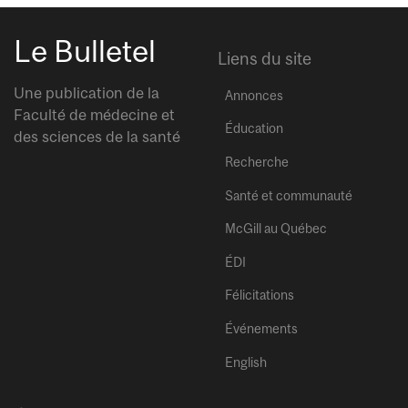
Le Bulletel
Liens du site
Une publication de la
Annonces
Faculté de médecine et
Éducation
des sciences de la santé
Recherche
Santé et communauté
McGill au Québec
ÉDI
Félicitations
Événements
English