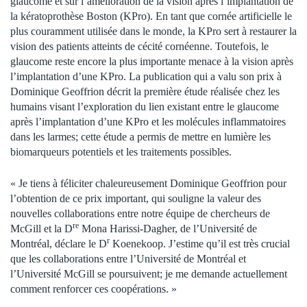
glaucome et sur l’amélioration de la vision après l’implantation de
la kératoprothèse Boston (KPro). En tant que cornée artificielle le
plus couramment utilisée dans le monde, la KPro sert à restaurer la
vision des patients atteints de cécité cornéenne. Toutefois, le
glaucome reste encore la plus importante menace à la vision après
l’implantation d’une KPro. La publication qui a valu son prix à
Dominique Geoffrion décrit la première étude réalisée chez les
humains visant l’exploration du lien existant entre le glaucome
après l’implantation d’une KPro et les molécules inflammatoires
dans les larmes; cette étude a permis de mettre en lumière les
biomarqueurs potentiels et les traitements possibles.
« Je tiens à féliciter chaleureusement Dominique Geoffrion pour
l’obtention de ce prix important, qui souligne la valeur des
nouvelles collaborations entre notre équipe de chercheurs de
re
McGill et la D
Mona Harissi-Dagher, de l’Université de
r
Montréal, déclare le D
Koenekoop. J’estime qu’il est très crucial
que les collaborations entre l’Université de Montréal et
l’Université McGill se poursuivent; je me demande actuellement
comment renforcer ces coopérations. »