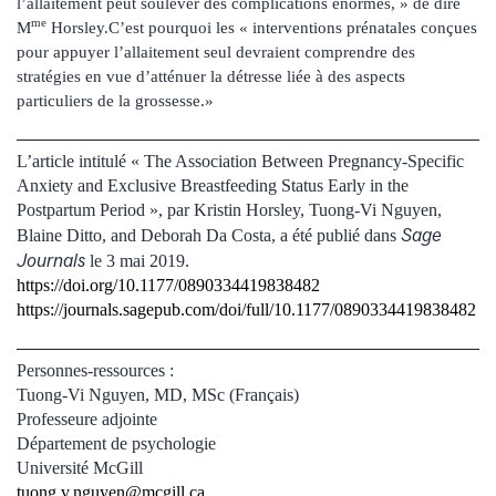
l’allaitement peut soulever des complications énormes, » de dire
me
M
Horsley.C’est pourquoi les « interventions prénatales conçues
pour appuyer l’allaitement seul devraient comprendre des
stratégies en vue d’atténuer la détresse liée à des aspects
particuliers de la grossesse.»
L’article intitulé « The Association Between Pregnancy-Specific
Anxiety and Exclusive Breastfeeding Status Early in the
Postpartum Period », par Kristin Horsley, Tuong-Vi Nguyen,
Sage
Blaine Ditto, and Deborah Da Costa, a été publié dans
Journals
le 3 mai 2019.
https://doi.org/10.1177/0890334419838482
https://journals.sagepub.com/doi/full/10.1177/0890334419838482
Personnes-ressources :
Tuong-Vi Nguyen, MD, MSc (Français)
Professeure adjointe
Département de psychologie
Université McGill
tuong.v.nguyen@mcgill.ca