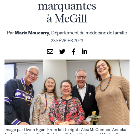
marquantes
à McGill
Par
Marie Moucarry
, Département de médecine de famille
23 FÉVRIER 2023
Image par Owen Egan. From left to right : Alex McComber, Aneeka