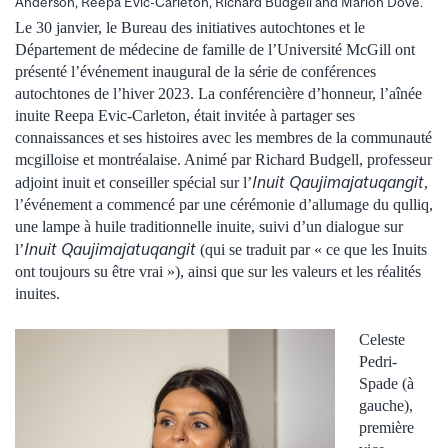
Anderson, Reepa Evic-Carleton, Richard Budgell and Marion Dove.
Le 30 janvier, le Bureau des initiatives autochtones et le
Département de médecine de famille de l’Université McGill ont
présenté l’événement inaugural de la série de conférences
autochtones de l’hiver 2023. La conférencière d’honneur, l’aînée
inuite Reepa Evic-Carleton, était invitée à partager ses
connaissances et ses histoires avec les membres de la communauté
mcgilloise et montréalaise. Animé par Richard Budgell, professeur
Inuit
Qaujimajatuqangit
adjoint inuit et conseiller spécial sur l’
,
l’événement a commencé par une cérémonie d’allumage du qulliq,
une lampe à huile traditionnelle inuite, suivi d’un dialogue sur
Inuit Qaujimajatuqangit
l’
(qui se traduit par « ce que les Inuits
ont toujours su être vrai »), ainsi que sur les valeurs et les réalités
inuites.
Celeste
Pedri-
Spade (à
gauche),
première