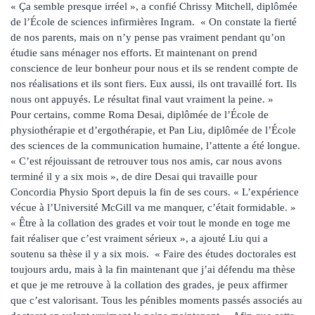
« Ça semble presque irréel », a confié Chrissy Mitchell, diplômée
de l’École de sciences infirmières Ingram. « On constate la fierté
de nos parents, mais on n’y pense pas vraiment pendant qu’on
étudie sans ménager nos efforts. Et maintenant on prend
conscience de leur bonheur pour nous et ils se rendent compte de
nos réalisations et ils sont fiers. Eux aussi, ils ont travaillé fort. Ils
nous ont appuyés. Le résultat final vaut vraiment la peine. »
Pour certains, comme Roma Desai, diplômée de l’École de
physiothérapie et d’ergothérapie, et Pan Liu, diplômée de l’École
des sciences de la communication humaine, l’attente a été longue.
« C’est réjouissant de retrouver tous nos amis, car nous avons
terminé il y a six mois », de dire Desai qui travaille pour
Concordia Physio Sport depuis la fin de ses cours. « L’expérience
vécue à l’Université McGill va me manquer, c’était formidable. »
« Être à la collation des grades et voir tout le monde en toge me
fait réaliser que c’est vraiment sérieux », a ajouté Liu qui a
soutenu sa thèse il y a six mois. « Faire des études doctorales est
toujours ardu, mais à la fin maintenant que j’ai défendu ma thèse
et que je me retrouve à la collation des grades, je peux affirmer
que c’est valorisant. Tous les pénibles moments passés associés au