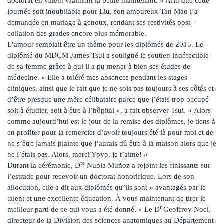
doctorat en valent vraiment la peine maintenant. » Afin que cette
journée soit inoubliable pour Liu, son amoureux Tan Mao l’a
demandée en mariage à genoux, rendant ses festivités post-
collation des grades encore plus mémorable.
L’amour semblait être un thème pour les diplômés de 2015. Le
diplômé du MDCM James Tsui a souligné le soutien indéfectible
de sa femme grâce à qui il a pu mener à bien ses études de
médecine. « Elle a toléré mes absences pendant les stages
cliniques, ainsi que le fait que je ne sois pas toujours à ses côtés et
d’être presque une mère célibataire parce que j’étais trop occupé
soit à étudier, soit à être à l’hôpital », a fait observer Tsui. « Alors
comme aujourd’hui est le jour de la remise des diplômes, je tiens à
en profiter pour la remercier d’avoir toujours été là pour moi et de
ne s’être jamais plainte que j’aurais dû être à la maison alors que je
ne l’étais pas. Alors, merci Yoyo, je t’aime! »
re
Durant la cérémonie, D
Nubia Muñoz a rejoint les finissants sur
l’estrade pour recevoir un doctorat honorifique. Lors de son
allocution, elle a dit aux diplômés qu’ils sont « avantagés par le
talent et une excellente éducation. À vous maintenant de tirer le
r
meilleur parti de ce qui vous a été donné. » Le D
Geoffroy Noel,
directeur de la Division des sciences anatomiques au Département