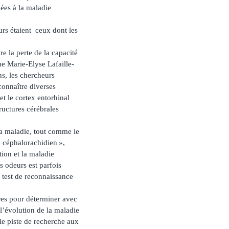
iées à la maladie
urs étaient ceux dont les
re la perte de la capacité
me Marie-Elyse Lafaille-
ns, les chercheurs
econnaître diverses
et le cortex entorhinal
ructures cérébrales
la maladie, tout comme le
e céphalorachidien »,
tion et la maladie
es odeurs est parfois
 test de reconnaissance
res pour déterminer avec
 l’évolution de la maladie
le piste de recherche aux