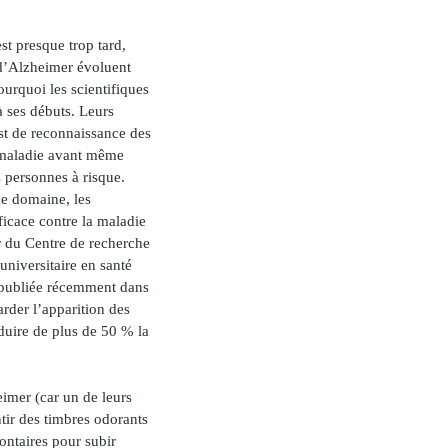
st presque trop tard,
 d’Alzheimer évoluent
ourquoi les scientifiques
à ses débuts. Leurs
st de reconnaissance des
a maladie avant même
 personnes à risque.
ce domaine, les
ficace contre la maladie
r du Centre de recherche
universitaire en santé
t publiée récemment dans
arder l’apparition des
uire de plus de 50 % la
imer (car un de leurs
ntir des timbres odorants
ontaires pour subir