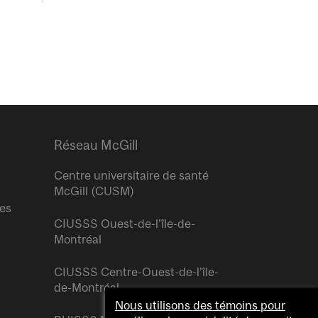
Réseau McGill
Centre universitaire de santé
McGill (CUSM)
res
CIUSSS Ouest-de-l’île-de-
Montréal
CIUSSS Centre-Ouest-de-l’île-
de-Montréal
Nous utilisons des témoins pour