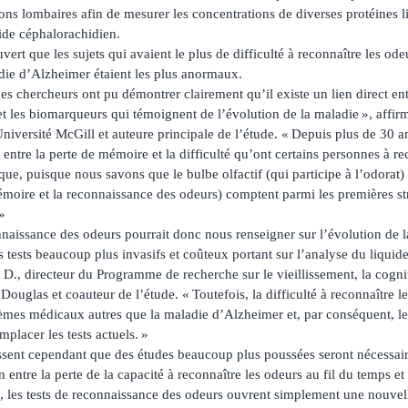
ns lombaires afin de mesurer les concentrations de diverses protéines l
ide céphalorachidien.
ert que les sujets qui avaient le plus de difficulté à reconnaître les ode
ie d’Alzheimer étaient les plus anormaux.
des chercheurs ont pu démontrer clairement qu’il existe un lien direct ent
et les biomarqueurs qui témoignent de l’évolution de la maladie », affir
iversité McGill et auteure principale de l’étude. « Depuis plus de 30 a
e entre la perte de mémoire et la difficulté qu’ont certains personnes à r
ue, puisque nous savons que le bulbe olfactif (qui participe à l’odorat) 
mémoire et la reconnaissance des odeurs) comptent parmi les premières st
»
nnaissance des odeurs pourrait donc nous renseigner sur l’évolution de 
s tests beaucoup plus invasifs et coûteux portant sur l’analyse du liquid
. D., directeur du Programme de recherche sur le vieillissement, la cogni
Douglas et coauteur de l’étude. « Toutefois, la difficulté à reconnaître l
es médicaux autres que la maladie d’Alzheimer et, par conséquent, le
mplacer les tests actuels. »
ssent cependant que des études beaucoup plus poussées seront nécessai
n entre la perte de la capacité à reconnaître les odeurs au fil du temps et
le, les tests de reconnaissance des odeurs ouvrent simplement une nouvel