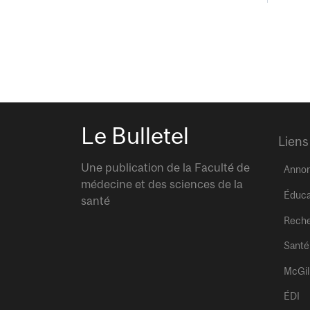
Le Bulletel
Liens
Une publication de la Faculté de
Anno
médecine et des sciences de la
Éduca
santé
Rech
Santé
McGil
ÉDI