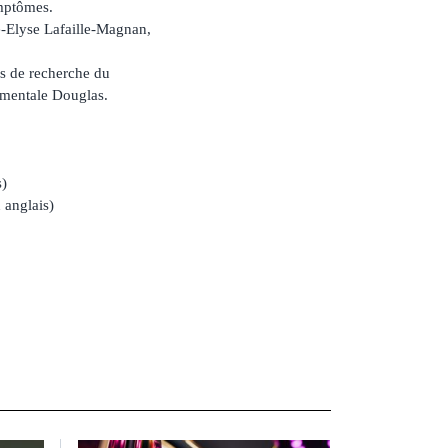
ymptômes.
ie-Elyse Lafaille-Magnan,
ds de recherche du
é mentale Douglas.
s)
 anglais)