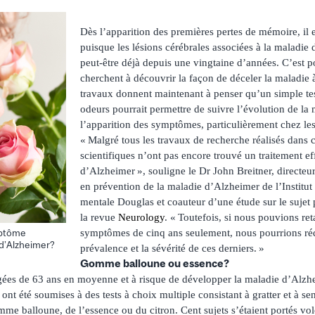
Dès l’apparition des premières pertes de mémoire, il e
puisque les lésions cérébrales associées à la maladie
peut-être déjà depuis une vingtaine d’années. C’est p
cherchent à découvrir la façon de déceler la maladie 
travaux donnent maintenant à penser qu’un simple te
odeurs pourrait permettre de suivre l’évolution de l
l’apparition des symptômes, particulièrement chez les
« Malgré tous les travaux de recherche réalisés dans 
scientifiques n’ont pas encore trouvé un traitement ef
d’Alzheimer », souligne le Dr John Breitner, directeu
en prévention de la maladie d’Alzheimer de l’Institut 
mentale Douglas et coauteur d’une étude sur le suje
la revue
Neurology
. « Toutefois, si nous pouvions ret
symptômes de cinq ans seulement, nous pourrions réd
mptôme
 d’Alzheimer?
prévalence et la sévérité de ces derniers. »
Gomme balloune ou essence?
ées de 63 ans en moyenne et à risque de développer la maladie d’Alzhe
 ont été soumises à des tests à choix multiple consistant à gratter et à se
mme balloune, de l’essence ou du citron. Cent sujets s’étaient portés vol