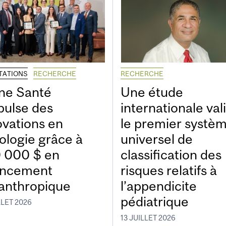
ITATIONS
RECHERCHE
RECHERCHE
ne Santé
Une étude
pulse des
internationale val
ovations en
le premier systè
ologie grâce à
universel de
 000 $ en
classification des
ancement
risques relatifs à
lanthropique
l’appendicite
pédiatrique
LLET 2026
13 JUILLET 2026