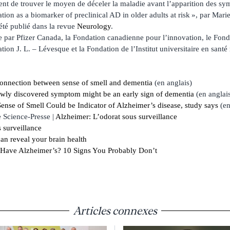
rcent de trouver le moyen de déceler la maladie avant l’apparition des s
cation as a biomarker of preclinical AD in older adults at risk », par Mar
a été publié dans la revue
Neurology
.
ée par Pfizer Canada, la Fondation canadienne pour l’innovation, le Fon
ion J. L. – Lévesque et la Fondation de l’Institut universitaire en sant
onnection between sense of smell and dementia
(en anglais)
ewly discovered symptom might be an early sign of dementia
(en anglai
ense of Smell Could be Indicator of Alzheimer’s disease, study says
(en
 Science-Presse |
Alzheimer: L’odorat sous surveillance
 surveillance
an reveal your brain health
Have Alzheimer’s? 10 Signs You Probably Don’t
Articles connexes