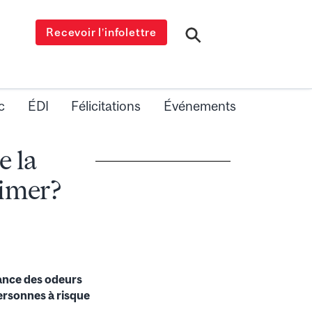
Recevoir l’infolettre
c
ÉDI
Félicitations
Événements
e la
eimer?
ance des odeurs
personnes à risque