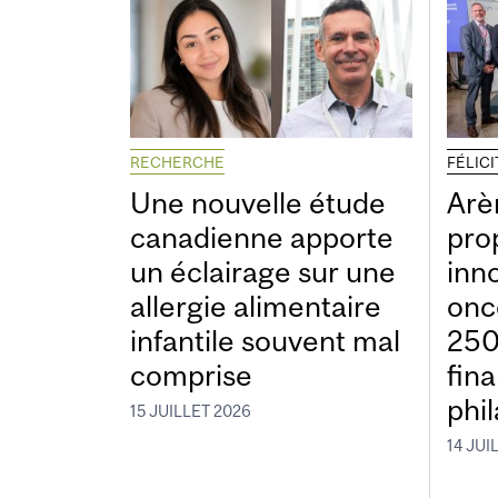
RECHERCHE
FÉLIC
Une nouvelle étude
Arè
canadienne apporte
pro
un éclairage sur une
inn
allergie alimentaire
onc
infantile souvent mal
250
comprise
fin
phi
15 JUILLET 2026
14 JUI