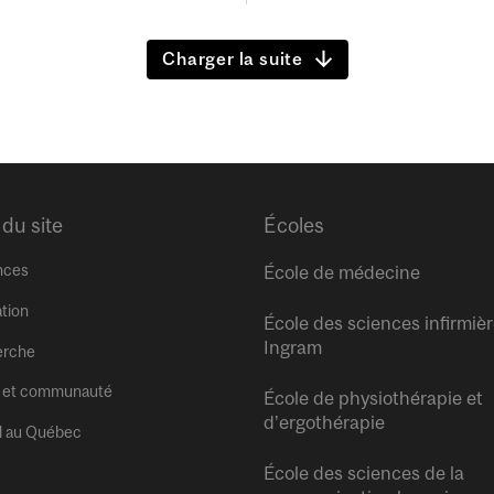
Charger la suite
 du site
Écoles
nces
École de médecine
tion
École des sciences infirmiè
Ingram
erche
 et communauté
École de physiothérapie et
d’ergothérapie
l au Québec
École des sciences de la