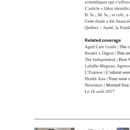
scientifiques qui s’effo
L’article « Odor identifi
B. Sc., M. Sc., et coll., 
Cette étude a été financ
Québec – Santé, la Fondat
Related coverage
Aged Care Guide |
The c
Reader’s Digest |
This n
The Independent |
Poor S
Lafaille-Magnan, Agence
L’Express |
L’odorat sous
Health Asia |
Your nose c
Newsmax |
Worried You 
Le 16 août 2017