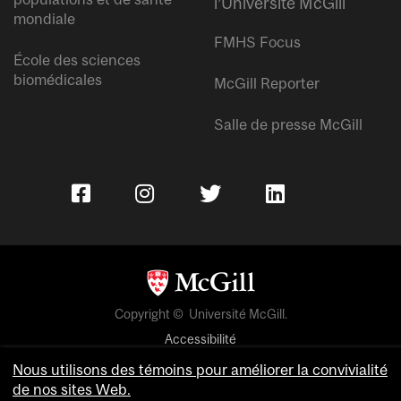
l’Université McGill
mondiale
FMHS Focus
École des sciences
biomédicales
McGill Reporter
Salle de presse McGill
Copyright © Université McGill.
Accessibilité
Confidentialité
Nous utilisons des témoins pour améliorer la convivialité
de nos sites Web.
Avis sur les témoins