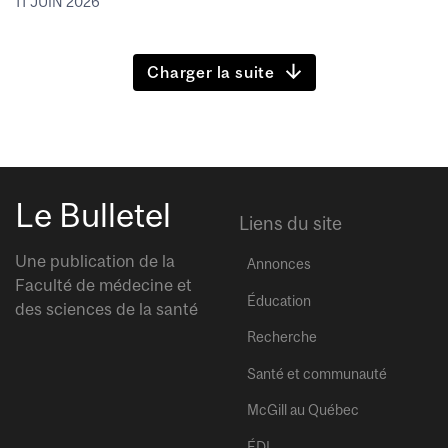
11 JUIN 2026
Charger la suite
Le Bulletel
Liens du site
Une publication de la
Annonces
Faculté de médecine et
Éducation
des sciences de la santé
Recherche
Santé et communauté
McGill au Québec
ÉDI