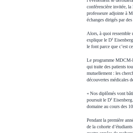
l’événement se dérouler
conférencière invitée, la
professeure adjointe à Mc
échanges dirigés par d
Alors, à quoi ressemble 
r
explique le D
Eisenberg.
le font parce que c’est ce
Le programme MDCM-Ph. D
qui traite des patients to
mutuellement : les cherch
découvertes médicales d
« Nos diplômés vont bâti
r
poursuit le D
Eisenberg.
domaine au cours des 10
Pendant la première anné
de la cohorte d’étudian