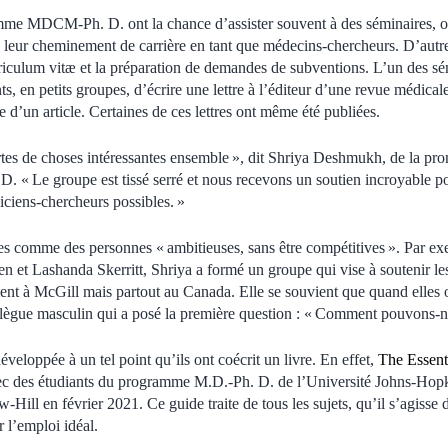
mme MDCM-Ph. D. ont la chance d’assister souvent à des séminaires, o
e leur cheminement de carrière en tant que médecins-chercheurs. D’autr
rriculum vitæ et la préparation de demandes de subventions. L’un des sé
nts, en petits groupes, d’écrire une lettre à l’éditeur d’une revue médica
que d’un article. Certaines de ces lettres ont même été publiées.
rtes de choses intéressantes ensemble », dit Shriya Deshmukh, de la p
 Le groupe est tissé serré et nous recevons un soutien incroyable po
niciens-chercheurs possibles. »
ues comme des personnes « ambitieuses, sans être compétitives ». Par ex
n et Lashanda Skerritt, Shriya a formé un groupe qui vise à soutenir les
nt à McGill mais partout au Canada. Elle se souvient que quand elles o
ollègue masculin qui a posé la première question : « Comment pouvons-n
éveloppée à un tel point qu’ils ont coécrit un livre. En effet,
The Essen
vec des étudiants du programme M.D.-Ph. D. de l’Université Johns-Hopki
ill en février 2021. Ce guide traite de tous les sujets, qu’il s’agisse d
 l’emploi idéal.