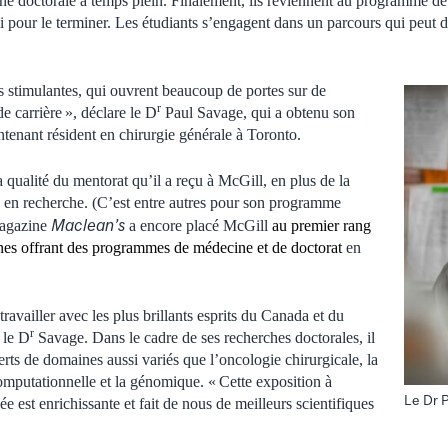
he doctorale à temps plein. Finalement, ils reviennent au programme d
 pour le terminer. Les étudiants s’engagent dans un parcours qui peut 
ès stimulantes, qui ouvrent beaucoup de portes sur de
r
e carrière », déclare le D
Paul Savage, qui a obtenu son
ntenant résident en chirurgie générale à Toronto.
qualité du mentorat qu’il a reçu à McGill, en plus de la
té en recherche. (C’est entre autres pour son programme
Maclean’s
agazine
a encore placé McGill
au premier rang
nes offrant des programmes de médecine et de doctorat
en
ravailler avec les plus brillants esprits du Canada et du
r
 le D
Savage. Dans le cadre de ses recherches doctorales, il
rts de domaines aussi variés que l’oncologie chirurgicale, la
computationnelle et la génomique. « Cette exposition à
Le Dr 
e est enrichissante et fait de nous de meilleurs scientifiques