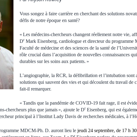
Vous songez à faire carrière en cherchant des solutions novat
défis de notre époque en santé?
« Les médecins-chercheurs changent réellement notre vie, aff
r
D
Mark Eisenberg, cardiologue et directeur du programme
Faculté de médecine et des sciences de la santé de l’Universi
rôle crucial dans l’acquisition de nouvelles connaissances qu
durables sur les soins aux patients. »
L’angiographie, la RCR, la défibrillation et l’intubation sont
solutions qui sauvent des vies et qui découlent du travail de c
fait-il remarquer.
« Tandis que la pandémie de COVID-19 fait rage, il est évi
r
s-chercheurs plus que jamais », ajoute le D
Eisenberg, qui est égalem
cheur principal à l’Institut Lady Davis de recherches médicales, à l’Hôp
 programme MDCM-Ph. D. auront lieu le
jeudi 24 septembre, de 17 h 30
r