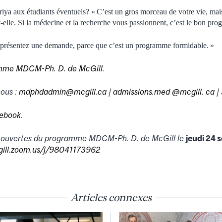
hriya aux étudiants éventuels? « C’est un gros morceau de votre vie, mai
t-elle. Si la médecine et la recherche vous passionnent, c’est le bon pr
t présentez une demande, parce que c’est un programme formidable. »
mme MDCM-Ph. D. de McGill
.
ous :
mdphdadmin@mcgill.ca
|
admissions.med @mcgill. ca
|
ebook
.
es ouvertes du programme MDCM-Ph. D. de McGill le
jeudi 24 
gill.zoom.us/j/98041173962
Articles connexes