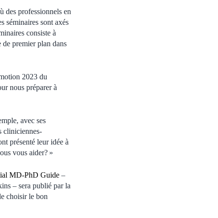
ù des professionnels en
es séminaires sont axés
minaires consiste à
le de premier plan dans
romotion 2023 du
ur nous préparer à
emple, avec ses
 cliniciennes-
nt présenté leur idée à
ous vous aider? »
tial MD-PhD Guide
–
ns – sera publié par la
e choisir le bon