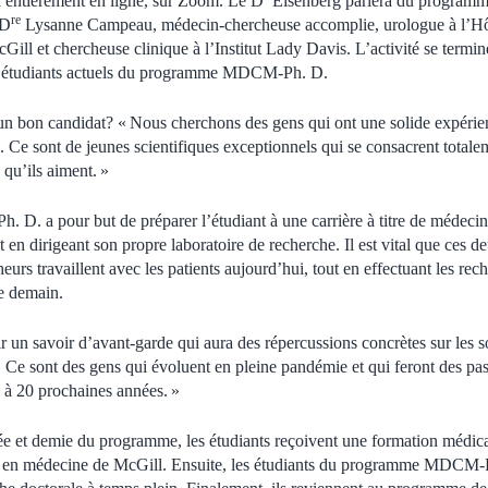
a entièrement en ligne, sur Zoom. Le D
Eisenberg parlera du programme
re
 D
Lysanne Campeau, médecin-chercheuse accomplie, urologue à l’Hôpi
Gill et chercheuse clinique à l’Institut Lady Davis. L’activité se termin
es étudiants actuels du programme MDCM-Ph. D.
un bon candidat? « Nous cherchons des gens qui ont une solide expérie
 Ce sont de jeunes scientifiques exceptionnels qui se consacrent totalem
 qu’ils aiment. »
. a pour but de préparer l’étudiant à une carrière à titre de médeci
ut en dirigeant son propre laboratoire de recherche. Il est vital que ces 
eurs travaillent avec les patients aujourd’hui, tout en effectuant les re
e demain.
r un savoir d’avant-garde qui aura des répercussions concrètes sur les 
 Ce sont des gens qui évoluent en pleine pandémie et qui feront des pa
 à 20 prochaines années. »
e et demie du programme, les étudiants reçoivent une formation médical
ts en médecine de McGill. Ensuite, les étudiants du programme MDCM-Ph