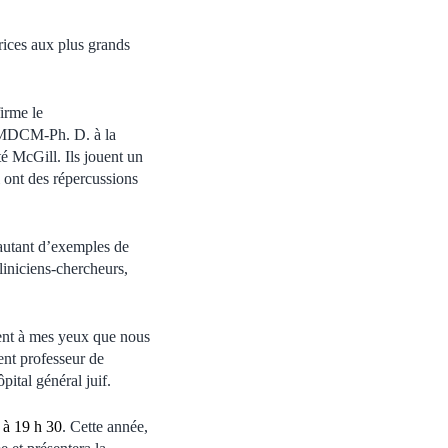
rices aux plus grands
irme le
 MDCM-Ph. D. à la
té McGill. Ils jouent un
i ont des répercussions
 autant d’exemples de
liniciens-chercheurs,
dent à mes yeux que nous
ent professeur de
ital général juif.
 à 19 h 30
. Cette année,