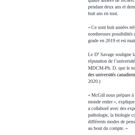
quatre années de recherc
pendant deux ans et demi
huit ans en tout.
« Ce sont huit années tr
nombreuses possibilités d
grade en 2019 et est mai
r
Le D
Savage souligne la 
réputation de l’universi
MDCM-Ph. D. que le m
des universités canadien
2020.)
« McGill nous prépare à t
monde entier », explique
a collaboré avec des expe
pathologie, la biologie 
différents modes de pensé
au bout du compte. »