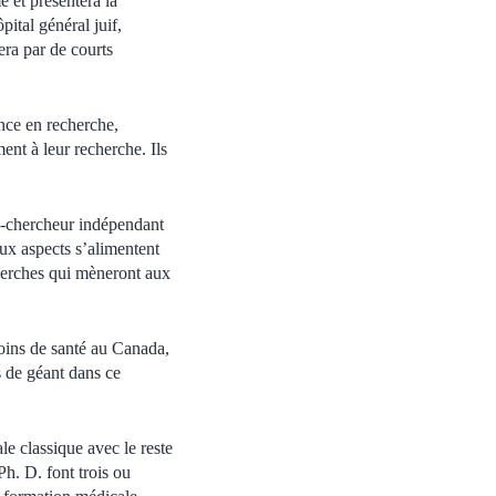
 et présentera la
tal général juif,
era par de courts
nce en recherche,
ent à leur recherche. Ils
n-chercheur indépendant
deux aspects s’alimentent
cherches qui mèneront aux
soins de santé au Canada,
s de géant dans ce
e classique avec le reste
. D. font trois ou