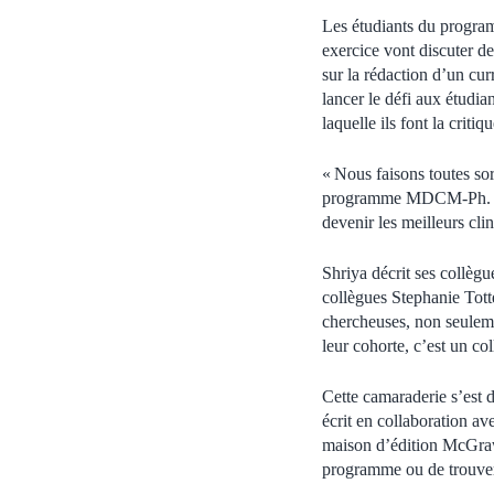
Les étudiants du progra
exercice vont discuter d
sur la rédaction d’un cu
lancer le défi aux étudia
laquelle ils font la criti
« Nous faisons toutes so
programme MDCM-Ph. D. «
devenir les meilleurs cli
Shriya décrit ses collèg
collègues Stephanie Totte
chercheuses, non seuleme
leur cohorte, c’est un c
Cette camaraderie s’est d
écrit en collaboration a
maison d’édition McGraw-H
programme ou de trouver