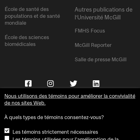
École de santé des
Autres publications de
populations et de santé
l’Université McGill
mondiale
FMHS Focus
École des sciences
biomédicales
McGill Reporter
Salle de presse McGill
Nous utilisons des témoins pour améliorer la convivialité
de nos sites Web.
À quels types de témoins consentez-vous?
Copyright © Université McGill.
Les témoins strictement nécessaires
Accessibilité
Les témoins utilisées pour l'amélioration de la