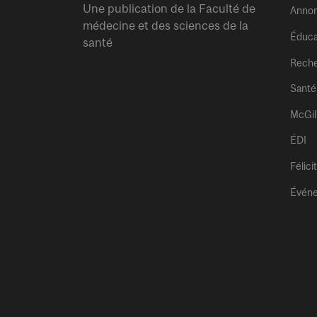
Une publication de la Faculté de
Anno
médecine et des sciences de la
Éduca
santé
Rech
Santé
McGil
ÉDI
Félici
Évén