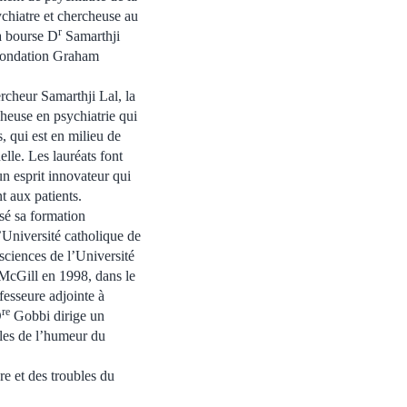
chiatre et chercheuse au
r
a bourse D
Samarthji
 Fondation Graham
rcheur Samarthji Lal, la
heuse en psychiatrie qui
, qui est en milieu de
elle. Les lauréats font
un esprit innovateur qui
t aux patients.
sé sa formation
l’Université catholique de
sciences de l’Université
é McGill en 1998, dans le
fesseure adjointe à
re
D
Gobbi dirige un
les de l’humeur du
e et des troubles du