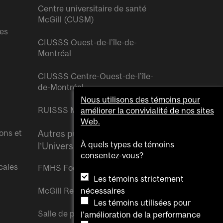
Centre universitaire de santé
McGill (CUSM)
res
CIUSSS Ouest-de-l’île-de-
Montréal
CIUSSS Centre-Ouest-de-l’île-
de-Montréal
Nous utilisons des témoins pour
RUISSS McGill
améliorer la convivialité de nos sites
Web.
ons et
Autres publications de
À quels types de témoins
l’Université McGill
consentez-vous?
cales
FMHS Focus
Les témoins strictement
McGill Reporter
nécessaires
Les témoins utilisées pour
Salle de presse McGill
l'amélioration de la performance