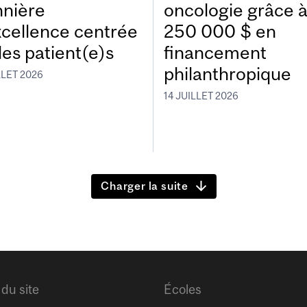
nnière
oncologie grâce 
xcellence centrée
250 000 $ en
les patient(e)s
financement
philanthropique
LLET 2026
14 JUILLET 2026
Charger la suite
 du site
Écoles