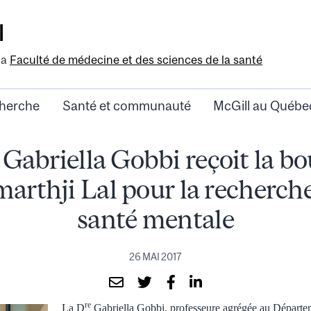
l
la
Faculté de médecine et des sciences de la santé
herche
Santé et communauté
McGill au Québe
 Gabriella Gobbi reçoit la bo
arthji Lal pour la recherch
santé mentale
26 MAI 2017
re
La D
Gabriella Gobbi, professeure agrégée au Départem