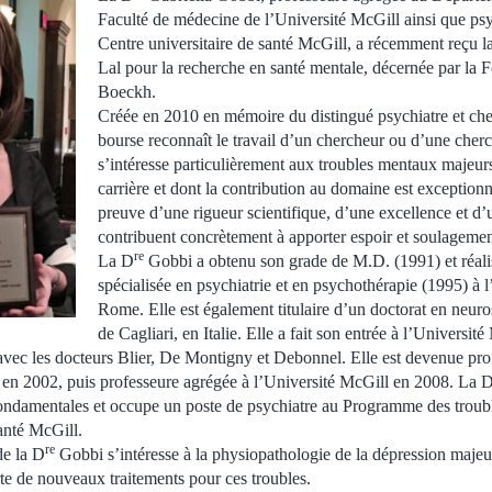
Faculté de médecine de l’Université McGill ainsi que psy
Centre universitaire de santé McGill, a récemment reçu l
Lal pour la recherche en santé mentale, décernée par la
Boeckh.
Créée en 2010 en mémoire du distingué psychiatre et che
bourse reconnaît le travail d’un chercheur ou d’une cherc
s’intéresse particulièrement aux troubles mentaux majeurs
carrière et dont la contribution au domaine est exceptionn
preuve d’une rigueur scientifique, d’une excellence et d’
contribuent concrètement à apporter espoir et soulagemen
re
La D
Gobbi a obtenu son grade de M.D. (1991) et réali
spécialisée en psychiatrie et en psychothérapie (1995) à 
Rome. Elle est également titulaire d’un doctorat en neuro
de Cagliari, en Italie. Elle a fait son entrée à l’Universit
avec les docteurs Blier, De Montigny et Debonnel. Elle est devenue pro
 en 2002, puis professeure agrégée à l’Université McGill en 2008. La 
fondamentales et occupe un poste de psychiatre au Programme des troub
santé McGill.
re
de la D
Gobbi s’intéresse à la physiopathologie de la dépression majeur
te de nouveaux traitements pour ces troubles.