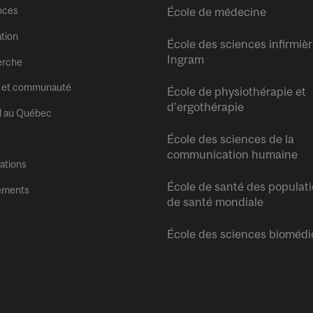
nces
École de médecine
tion
École des sciences infirmiè
Ingram
erche
 et communauté
École de physiothérapie et
d’ergothérapie
l au Québec
École des sciences de la
communication humaine
tations
École de santé des populati
ements
de santé mondiale
École des sciences biomédi