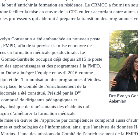
 le but d’enrichir la formation en résidence. Le CRMCC a fourni un sou
pour faciliter la mise en œuvre de la CPC en leur accordant entre autres
les professeurs qui aideront à préparer la transition des programmes ve
elyn Constantin a été embauchée au nouveau poste
, FMPD, afin de superviser la mise en œuvre de
ces en formation médicale postdoctorale. Le
s Gomez-Garibello occupait déjà depuis 2015 le poste
ion des apprentissages et des programmes à la FMPD,
 Tim Dubé a intégré l’équipe en avril 2016 comme
tion et de l’harmonisation des programmes d’études.
 en place, le Comité de l’enrichissement de la
re
ctorale a été constitué. Présidé par la D
Dre Evelyn Con
t composé de dirigeants pédagogiques et
Aalamian
is, ainsi que de représentants des résidents qui
 façon d’améliorer la formation médicale
 de mise en œuvre de l’approche par compétences comprend aussi d’aut
èmes et technologies de l’information, ainsi que l’analyste de données H
a Martins. L’une des missions du Comité de l’enrichissement de la FMPD