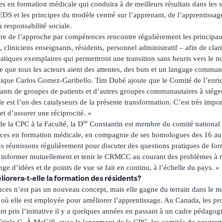
 en formation médicale qui conduira à de meilleurs résultats dans les s
EDS et les principes du modèle centré sur l’apprenant, de l’apprentissa
a responsabilité sociale.
re de l’approche par compétences rencontre régulièrement les principa
cliniciens enseignants, résidents, personnel administratif – afin de clari
ratiques exemplaires qui permettront une transition sans heurts vers le
e que tous les acteurs aient des attentes, des buts et un langage commun
lique Carlos Gomez-Garibello. Tim Dubé ajoute que le Comité de l’enr
tants de groupes de patients et d’autres groupes communautaires à siéger
le est l’un des catalyseurs de la présente transformation. C’est très impo
et d’assurer une réciprocité. »
re
e la CPC à la Faculté, la D
Constantin est membre du comité national 
ces en formation médicale, en compagnie de ses homologues des 16 aut
 réunissons régulièrement pour discuter des questions pratiques de for
 informer mutuellement et tenir le CRMCC au courant des problèmes à ré
e d’idées et de points de vue se fait en continu, à l’échelle du pays. »
rera-t-elle la formation des résidents?
es n’est pas un nouveau concept, mais elle gagne du terrain dans le m
où elle est employée pour améliorer l’apprentissage. Au Canada, les p
t pris l’initiative il y a quelques années en passant à un cadre pédagog
riple C. À McGill, avec le lancement de la CPC, les comités du progra