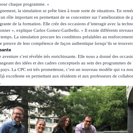
 pour chaque programme. »
ement, la simulation se prête bien à toute sorte de situations. En remé
 un rôle important en permettant de se concentrer sur l’amélioration de p
égrante de la formation. Elle crée des occasions d’interagir avec la techno
tionner », explique Carlos Gomez-Garibello. « Il existe différents nivea
 temps. La simulation procure les conditions préalables au renforcement
ire preuve de leur compétence de façon authentique lorsqu’ils se trouvero
ssante
e aventure s’est révélée très enrichissante. Elle nous a donné des occasi
angeant des idées et des cadres conceptuels au sein des programmes de l
u pays. La CPC est très prometteuse, c’est un nouveau modèle qui va nou
éjà excellente en permettant aux résidents et aux professeurs de collabo
.