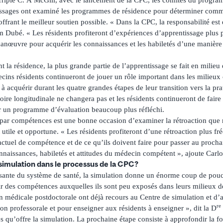
tissages ont examiné les programmes de résidence pour déterminer comm
ffrant le meilleur soutien possible. « Dans la CPC, la responsabilité est
m Dubé. « Les résidents profiteront d’expériences d’apprentissage plus p
nœuvre pour acquérir les connaissances et les habiletés d’une manière
t la résidence, la plus grande partie de l’apprentissage se fait en milieu 
ins résidents continueront de jouer un rôle important dans les milieux c
 acquérir durant les quatre grandes étapes de leur transition vers la pra
toire longitudinale ne changera pas et les résidents continueront de faire
r un programme d’évaluation beaucoup plus réfléchi.
par compétences est une bonne occasion d’examiner la rétroaction que r
t utile et opportune. « Les résidents profiteront d’une rétroaction plus fr
ctuel de compétence et de ce qu’ils doivent faire pour passer au prochai
onnaissances, habiletés et attitudes du médecin compétent », ajoute Car
a simulation dans le processus de la CPC?
ssante du système de santé, la simulation donne un énorme coup de pou
ir des compétences auxquelles ils sont peu exposés dans leurs milieux de
médicale postdoctorale ont déjà recours au Centre de simulation et d’ap
re
on professorale et pour enseigner aux résidents à enseigner », dit la D
s qu’offre la simulation. La prochaine étape consiste à approfondir la f