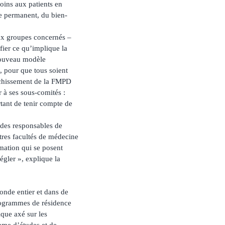
oins aux patients en
ge permanent, du bien-
ux groupes concernés –
fier ce qu’implique la
 nouveau modèle
, pour que tous soient
ichissement de la FMPD
 à ses sous-comités :
rtant de tenir compte de
des responsables de
res facultés de médecine
mation qui se posent
gler », explique la
onde entier et dans de
rogrammes de résidence
ique axé sur les
mme d’études et de