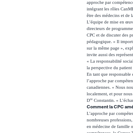
approche par compétences
intégrant les rôles CanM
être des médecins et de l
L’équipe de mise en œuv
directeurs de programme, 
CPC et de discuter des p
pédagogique. « Il import
sur la même page », exp
invite aussi des représen
« La responsabilité socia
la perspective du patient 
En tant que responsable d
l’approche par compéten
canadiennes. « Nous nous
localement, et pour nous
re
D
Constantin. « L’échang
Comment la CPC amélio
L’approche par compétenc
nombreuses professions, 
en médecine de famille on
compétences, le Cursus T