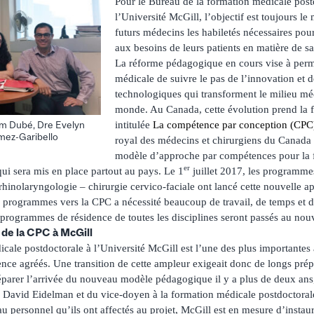
Pour le Bureau de la formation médicale pos
l’Université McGill, l’objectif est toujours l
futurs médecins les habiletés nécessaires po
aux besoins de leurs patients en matière de sa
La réforme pédagogique en cours vise à perme
médicale de suivre le pas de l’innovation et 
technologiques qui transforment le milieu méd
monde. Au Canada, cette évolution prend la f
intitulée
La compétence par conception (CPC
Tim Dubé, Dre Evelyn
mez-Garibello
royal des médecins et chirurgiens du Cana
modèle d’approche par compétences pour la f
er
 qui sera mis en place partout au pays. Le 1
juillet 2017, les programme
rhinolaryngologie – chirurgie cervico-faciale ont lancé cette nouvelle 
x programmes vers la CPC a nécessité beaucoup de travail, de temps et d
 programmes de résidence de toutes les disciplines seront passés au no
 de la CPC à McGill
icale postdoctorale à l’Université McGill est l’une des plus importantes
ce agréés. Une transition de cette ampleur exigeait donc de longs prépa
er l’arrivée du nouveau modèle pédagogique il y a plus de deux ans, 
n David Eidelman et du vice-doyen à la formation médicale postdoctora
u personnel qu’ils ont affectés au projet, McGill est en mesure d’instaur