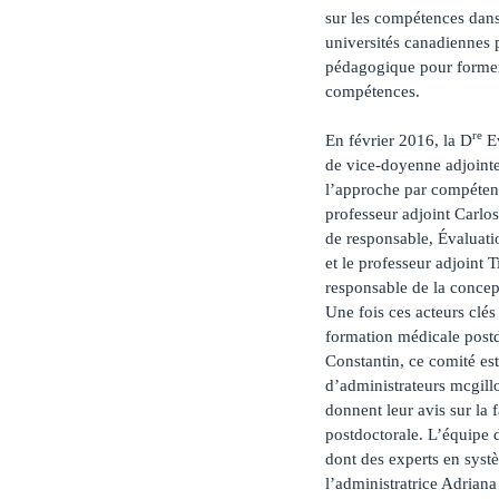
sur les compétences dans
universités canadiennes 
pédagogique pour former 
compétences.
re
En février 2016, la D
Ev
de vice-doyenne adjointe
l’approche par compéten
professeur adjoint Carlo
de responsable, Évaluat
et le professeur adjoint
responsable de la concep
Une fois ces acteurs clés
formation médicale postdo
Constantin, ce comité es
d’administrateurs mcgillo
donnent leur avis sur la
postdoctorale. L’équipe
dont des experts en syst
l’administratrice Adrian