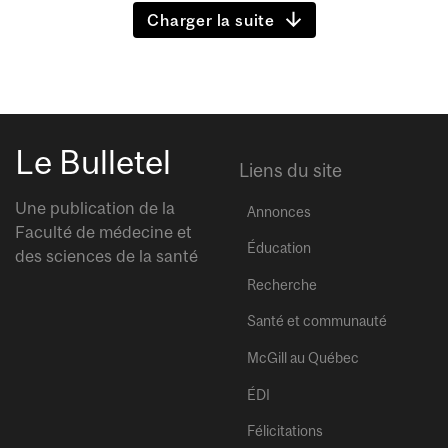
Charger la suite
Le Bulletel
Liens du site
Une publication de la
Annonces
Faculté de médecine et
Éducation
des sciences de la santé
Recherche
Santé et communauté
McGill au Québec
ÉDI
Félicitations