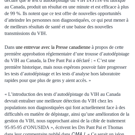
déclare que le test d’autodépistage du VIH INSTI® est fabriqué
au Canada, produit un résultat en une minute et est efficace à plus
de 99 %. Ils notent que ce test offre de nouvelles opportunités
d’atteindre les personnes non diagnostiquées, ce qui peut mener à
de meilleurs résultats de santé et une baisse des nouvelles
transmissions du VIH.
Dans
une entrevue avec la Presse canadienne
à propos de cette
première approbation réglementaire d’une trousse d’autodépistage
du VIH au Canada, la Dre Pant Pai a déclaré : « C’est une
première historique, mais nous espérons pouvoir faire progresser
les tests d’autodépistage et les tests d’analyse hors laboratoire
rapides pour que plus de gens y aient accès. »
« L’introduction des tests d’autodépistage du VIH au Canada
devrait entraîner une meilleure détection du VIH chez les
populations non diagnostiquées qui font actuellement face à des
difficultés en matière de dépistage, ainsi qu’une amélioration de la
gestion du VIH, nous rapprochant ainsi de la cible de traitement
95-95-95 d’ONUSIDA », écrivent les Drs Pant Pai et Thomas
CMAJ
dans leur commentaire publié dans
. « Ce serait un jalon