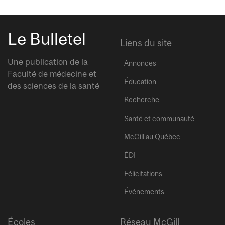
Le Bulletel
Liens du site
Une publication de la
Annonces
Faculté de médecine et
Éducation
des sciences de la santé
Recherche
Santé et communauté
McGill au Québec
ÉDI
Félicitations
Événements
Écoles
Réseau McGill